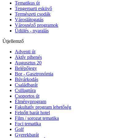
Tematikus út
Tengerparti esküvő
Természeti csodák
Városlátogatás
Városnéző programok
Üdülés - nyaralás
Útjellemző
Adventi út
Aktív pihenés
Augusztus 20
Belépőjegy
Bor - Gasztronómia
Búvárkodás
Családbarát
Csillagtúra
Csoportos út
Élményprogram
Fakultatív program lehetőség
Felnőtt barát hotel
Film / sorozat tematika
Foci tematika
Golf
Gyerekbarát