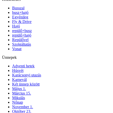
Busszal
busz+hajó
Egyénileg
Fly & Drive
Hajó
repülő+busz
repülő+hajó
Repülővel
Szolgáltatás
Vonat
Ünnepek
Adventi hetek
Húsvét
Karácsonyi utazás
Karnevál
Két ünnep között
Május 1.
Március 15.
Mikulás
Nőnap
November 1.
Október 23.