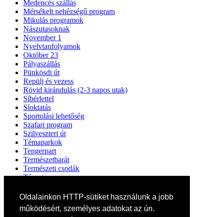
Medencés szállás
Mérsékelt nehézségű program
Mikulás programok
Nászutasoknak
November 1
Nyelvtanfolyamok
Október 23
Pályaszállás
Pünkösdi út
Repülj és vezess
Rövid kirándulás (2-3 napos utak)
Síbérlettel
Síoktatás
Sportolási lehetőség
Szafari program
Szilveszteri út
Témaparkok
Tengerpart
Természetbarát
Természeti csodák
Tópart
UNESCO Világörökség
Valentin nap
Oldalainkon HTTP-sütiket használunk a jobb
Vallási utak
működésért, személyes adatokat az ún.
Városlátogatás