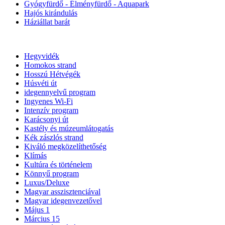
Gyógyfürdő - Élményfürdő - Aquapark
Hajós kirándulás
Háziállat barát
Hegyvidék
Homokos strand
Hosszú Hétvégék
Húsvéti út
idegennyelvű program
Ingyenes Wi-Fi
Intenzív program
Karácsonyi út
Kastély és múzeumlátogatás
Kék zászlós strand
Kiváló megközelíthetőség
Klímás
Kultúra és történelem
Könnyű program
Luxus/Deluxe
Magyar asszisztenciával
Magyar idegenvezetővel
Május 1
Március 15