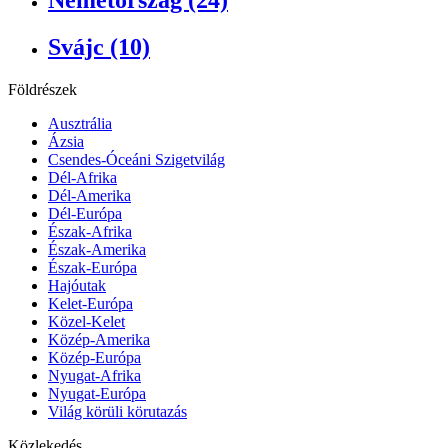
Svájc (10)
Földrészek
Ausztrália
Ázsia
Csendes-Óceáni Szigetvilág
Dél-Afrika
Dél-Amerika
Dél-Európa
Észak-Afrika
Észak-Amerika
Észak-Európa
Hajóutak
Kelet-Európa
Közel-Kelet
Közép-Amerika
Közép-Európa
Nyugat-Afrika
Nyugat-Európa
Világ körüli körutazás
Közlekedés