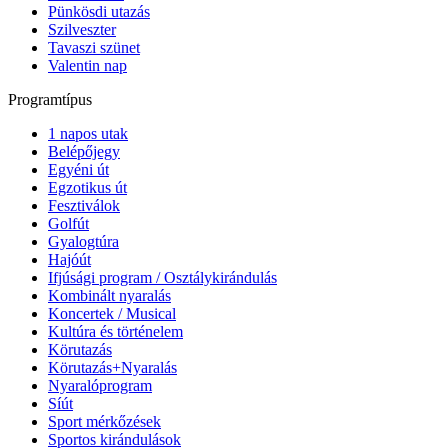
Pünkösdi utazás
Szilveszter
Tavaszi szünet
Valentin nap
Programtípus
1 napos utak
Belépőjegy
Egyéni út
Egzotikus út
Fesztiválok
Golfút
Gyalogtúra
Hajóút
Ifjúsági program / Osztálykirándulás
Kombinált nyaralás
Koncertek / Musical
Kultúra és történelem
Körutazás
Körutazás+Nyaralás
Nyaralóprogram
Síút
Sport mérkőzések
Sportos kirándulások