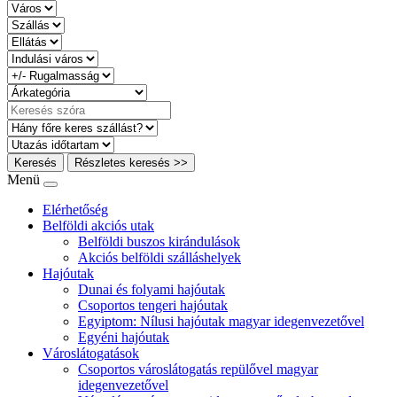
Keresés
Részletes keresés >>
Menü
Elérhetőség
Belföldi akciós utak
Belföldi buszos kirándulások
Akciós belföldi szálláshelyek
Hajóutak
Dunai és folyami hajóutak
Csoportos tengeri hajóutak
Egyiptom: Nílusi hajóutak magyar idegenvezetővel
Egyéni hajóutak
Városlátogatások
Csoportos városlátogatás repülővel magyar
idegenvezetővel