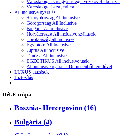
Városlátogatás magyar idegenvezetővel - busszal
Városlátogatás egyénileg
All inclusive nyaralás
Spanyolország All inclusive
Görögország All Inclusive
Bulgária All inclusive
Horvátország All inclusive szállások
Törökország all inclusive
Egyiptom All Inclusive
Ciprus All inclusive
Tunézia All inclusive
EGZOTIKUS All inclusive utak
All inclusive nyaralás Debrecenből repülővel
LUXUS utazások
Biztosítás
...
Dél-Európa
Bosznia- Hercegovina (16)
Bulgária (4)