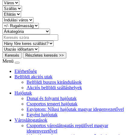
Keresés
Részletes keresés >>
Menü
Elérhetőség
Belföldi akciós utak
Belföldi buszos kirándulások
Akciós belföldi szálláshelyek
Hajóutak
Dunai és folyami hajóutak
Csoportos tengeri hajóutak
Egyiptom: Nílusi hajóutak magyar idegenvezetővel
Egyéni hajóutak
Városlátogatások
Csoportos városlátogatás repülővel magyar
idegenvezetővel