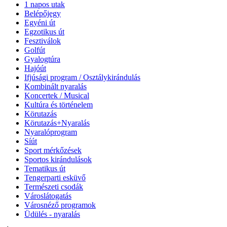
1 napos utak
Belépőjegy
Egyéni út
Egzotikus út
Fesztiválok
Golfút
Gyalogtúra
Hajóút
Ifjúsági program / Osztálykirándulás
Kombinált nyaralás
Koncertek / Musical
Kultúra és történelem
Körutazás
Körutazás+Nyaralás
Nyaralóprogram
Síút
Sport mérkőzések
Sportos kirándulások
Tematikus út
Tengerparti esküvő
Természeti csodák
Városlátogatás
Városnéző programok
Üdülés - nyaralás