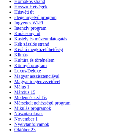
Homokos strand
Hosszú Hétvégék
Húsvéti út
idegennyelvű program
Ingyenes Wi-Fi
Intenzív program
Karácsonyi út
Kastély és múzeumlátogatás
Kék zászlós strand
Kiváló megközelíthetőség
Klímás
Kultúra és történelem
Könnyű program
Luxus/Deluxe
Magyar asszisztenciával
Magyar idegenvezetővel
Május 1
Március 15
Medencés szállás
Mérsékelt nehézségű program
Mikulás programok
Nászutasoknak
November 1
Nyelvtanfolyamok
Október 23