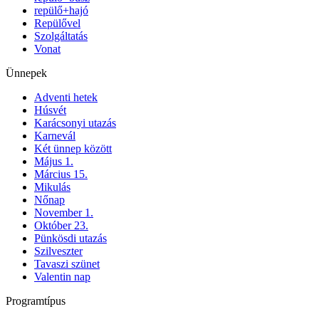
repülő+hajó
Repülővel
Szolgáltatás
Vonat
Ünnepek
Adventi hetek
Húsvét
Karácsonyi utazás
Karnevál
Két ünnep között
Május 1.
Március 15.
Mikulás
Nőnap
November 1.
Október 23.
Pünkösdi utazás
Szilveszter
Tavaszi szünet
Valentin nap
Programtípus