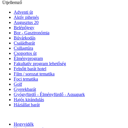
Útjellemző
Adventi út
Aktív pihenés
Augusztus 20
Belépőjegy
Bor - Gasztronómia
Búvárkodás
Családbarát
Csillagtúra
Csoportos út
Élményprogram
Fakultatív program lehetőség
Felnőtt barát hotel
Film / sorozat tematika
Foci tematika
Golf
Gyerekbarát
Gyógyfürdő - Élményfürdő - Aquapark
Hajós kirándulás
Háziállat barát
Hegyvidék