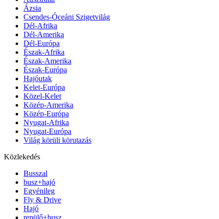
Ázsia
Csendes-Óceáni Szigetvilág
Dél-Afrika
Dél-Amerika
Dél-Európa
Észak-Afrika
Észak-Amerika
Észak-Európa
Hajóutak
Kelet-Európa
Közel-Kelet
Közép-Amerika
Közép-Európa
Nyugat-Afrika
Nyugat-Európa
Világ körüli körutazás
Közlekedés
Busszal
busz+hajó
Egyénileg
Fly & Drive
Hajó
repülő+busz