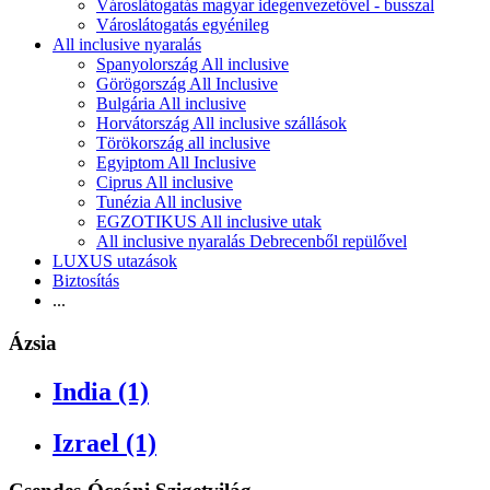
Városlátogatás magyar idegenvezetővel - busszal
Városlátogatás egyénileg
All inclusive nyaralás
Spanyolország All inclusive
Görögország All Inclusive
Bulgária All inclusive
Horvátország All inclusive szállások
Törökország all inclusive
Egyiptom All Inclusive
Ciprus All inclusive
Tunézia All inclusive
EGZOTIKUS All inclusive utak
All inclusive nyaralás Debrecenből repülővel
LUXUS utazások
Biztosítás
...
Ázsia
India (1)
Izrael (1)