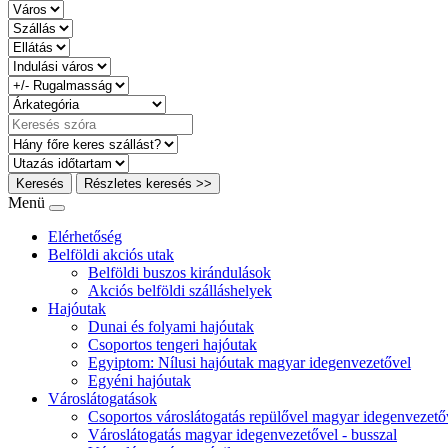
Keresés
Részletes keresés >>
Menü
Elérhetőség
Belföldi akciós utak
Belföldi buszos kirándulások
Akciós belföldi szálláshelyek
Hajóutak
Dunai és folyami hajóutak
Csoportos tengeri hajóutak
Egyiptom: Nílusi hajóutak magyar idegenvezetővel
Egyéni hajóutak
Városlátogatások
Csoportos városlátogatás repülővel magyar idegenvezető
Városlátogatás magyar idegenvezetővel - busszal