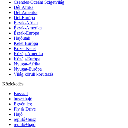
Csendes-Óceáni Szigetvilág
Dél-Afrika
Dél-Amerika
Dél-Európa
Észak-Afrika
Észak-Amerika
Észak-Európa
Hajóutak
Kelet-Európa
Közel-Kelet
Közép-Amerika
Közép-Európa
Nyugat-Afrika
Nyugat-Európa
Világ körüli körutazás
Közlekedés
Busszal
busz+hajó
Egyénileg
Fly & Drive
Hajó
repülő+busz
repülő+hajó