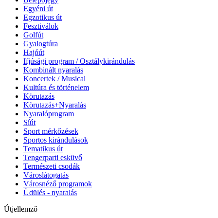
Egyéni út
Egzotikus út
Fesztiválok
Golfút
Gyalogtúra
Hajóút
Ifjúsági program / Osztálykirándulás
Kombinált nyaralás
Koncertek / Musical
Kultúra és történelem
Körutazás
Körutazás+Nyaralás
Nyaralóprogram
Síút
Sport mérkőzések
Sportos kirándulások
Tematikus út
Tengerparti esküvő
Természeti csodák
Városlátogatás
Városnéző programok
Üdülés - nyaralás
Útjellemző