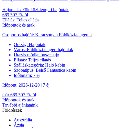
Hajóutak / Földközi-tengeri hajóutak
669.507 Ft-tól
Ellátás: Teljes ellátás
Időpontok és árak
Csoportos hajóút: Karácsony a Földközi-tengeren
Ország:
Hajóutak
Város:
Földközi-tengeri hajóutak
Utazás módja:
busz+hajó
Ellátás:
Teljes ellátás
Szálláskategória:
Hajó kabin
Szobatípus:
Belső Fantastica kabin
Időtartam:
7 éj
Időpont: 2026-12-20 | 7 éj
már 669.507 Ft-tól
Időpontok és árak
További ajánlataink
Földrészek
Ausztrália
Ázsia