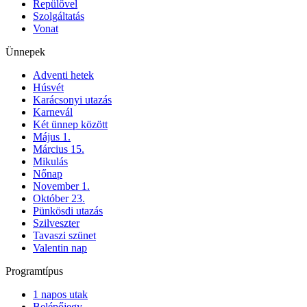
Repülővel
Szolgáltatás
Vonat
Ünnepek
Adventi hetek
Húsvét
Karácsonyi utazás
Karnevál
Két ünnep között
Május 1.
Március 15.
Mikulás
Nőnap
November 1.
Október 23.
Pünkösdi utazás
Szilveszter
Tavaszi szünet
Valentin nap
Programtípus
1 napos utak
Belépőjegy