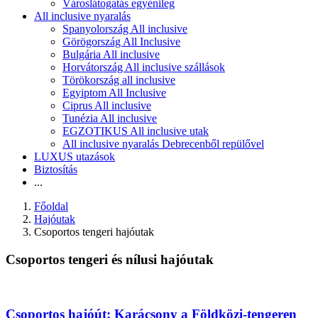
Városlátogatás egyénileg
All inclusive nyaralás
Spanyolország All inclusive
Görögország All Inclusive
Bulgária All inclusive
Horvátország All inclusive szállások
Törökország all inclusive
Egyiptom All Inclusive
Ciprus All inclusive
Tunézia All inclusive
EGZOTIKUS All inclusive utak
All inclusive nyaralás Debrecenből repülővel
LUXUS utazások
Biztosítás
...
Főoldal
Hajóutak
Csoportos tengeri hajóutak
Csoportos tengeri és nílusi hajóutak
Csoportos hajóút: Karácsony a Földközi-tengeren