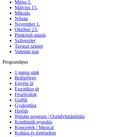
Május 1.
Március 15.
Mikulás
Nőnap
November 1.
Október 23.
Pünkösdi utazás
Szilveszter
Tavaszi szünet
Valentin nap
Programtípus
1 napos utak
Belépőjegy
Egyéni út
Egzotikus út
Fesztiválok
Golfút
Gyalogtúra
Hajóút
Ifjúsági program / Osztálykirándulás
Kombinált nyaralás
Koncertek / Musical
Kultúra és történelem