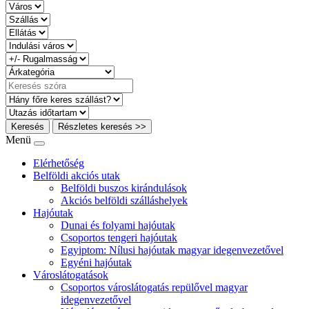
Keresés
Részletes keresés >>
Menü
Elérhetőség
Belföldi akciós utak
Belföldi buszos kirándulások
Akciós belföldi szálláshelyek
Hajóutak
Dunai és folyami hajóutak
Csoportos tengeri hajóutak
Egyiptom: Nílusi hajóutak magyar idegenvezetővel
Egyéni hajóutak
Városlátogatások
Csoportos városlátogatás repülővel magyar
idegenvezetővel