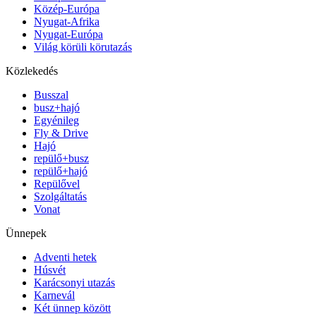
Közép-Európa
Nyugat-Afrika
Nyugat-Európa
Világ körüli körutazás
Közlekedés
Busszal
busz+hajó
Egyénileg
Fly & Drive
Hajó
repülő+busz
repülő+hajó
Repülővel
Szolgáltatás
Vonat
Ünnepek
Adventi hetek
Húsvét
Karácsonyi utazás
Karnevál
Két ünnep között