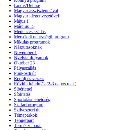
Könnyű program
Luxus/Deluxe
Magyar asszisztenciával
Magyar idegenvezetővel
Május 1
Március 15
Medencés szállás
Mérsékelt nehézségű program
Mikulás programok
Nászutasoknak
November 1
Nyelvtanfolyamok
Október 23
Pályaszállás
Pünkösdi út
Repülj és vezess
Rövid kirándulás (2-3 napos utak)
Síbérlettel
Síoktatás
Sportolási lehetőség
Szafari program
Szilveszteri út
Témaparkok
Tengerpart
Természetbarát