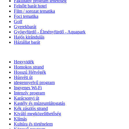
Fakultatív program lehetőség
Felnőtt barát hotel
Film / sorozat tematika
Foci tematika
Golf
Gyerekbarát
Gyógyfürdő - Élményfürdő - Aquapark
Hajós kirándulás
Háziállat barát
Hegyvidék
Homokos strand
Hosszú Hétvégék
Húsvéti út
idegennyelvű program
Ingyenes Wi-Fi
Intenzív program
Karácsonyi út
Kastély és múzeumlátogatás
Kék zászlós strand
Kiváló megközelíthetőség
Klímás
Kultúra és történelem