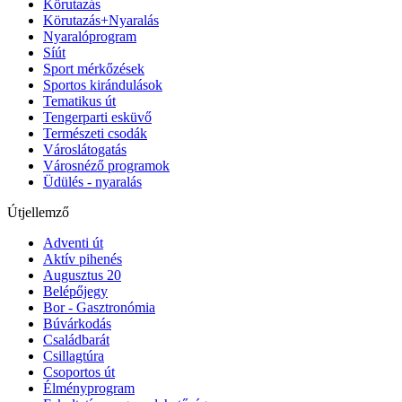
Körutazás
Körutazás+Nyaralás
Nyaralóprogram
Síút
Sport mérkőzések
Sportos kirándulások
Tematikus út
Tengerparti esküvő
Természeti csodák
Városlátogatás
Városnéző programok
Üdülés - nyaralás
Útjellemző
Adventi út
Aktív pihenés
Augusztus 20
Belépőjegy
Bor - Gasztronómia
Búvárkodás
Családbarát
Csillagtúra
Csoportos út
Élményprogram