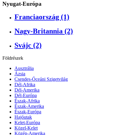
Nyugat-Európa
Franciaország (1)
Nagy-Britannia (2)
Svájc (2)
Földrészek
Ausztrália
Ázsia
Csendes-Óceáni Szigetvilág
Dél-Afrika
Dél-Amerika
Dél-Európa
Észak-Afrika
Észak-Amerika
Észak-Európa
Hajóutak
Kelet-Európa
Közel-Kelet
Közép-Amerika