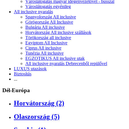
Városlátogatás magyar idegenvezetővel - busszal
Városlátogatás egyénileg
All inclusive nyaralás
Spanyolország All inclusive
Görögország All Inclusive
Bulgária All inclusive
Horvátország All inclusive szállások
Törökország all inclusive
Egyiptom All Inclusive
Ciprus All inclusive
Tunézia All inclusive
EGZOTIKUS All inclusive utak
All inclusive nyaralás Debrecenből repülővel
LUXUS utazások
Biztosítás
...
Dél-Európa
Horvátország (2)
Olaszország (5)