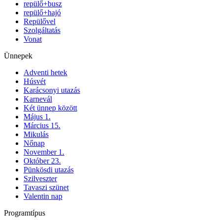
repülő+busz
repülő+hajó
Repülővel
Szolgáltatás
Vonat
Ünnepek
Adventi hetek
Húsvét
Karácsonyi utazás
Karnevál
Két ünnep között
Május 1.
Március 15.
Mikulás
Nőnap
November 1.
Október 23.
Pünkösdi utazás
Szilveszter
Tavaszi szünet
Valentin nap
Programtípus