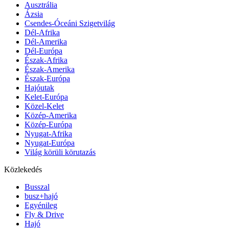
Ausztrália
Ázsia
Csendes-Óceáni Szigetvilág
Dél-Afrika
Dél-Amerika
Dél-Európa
Észak-Afrika
Észak-Amerika
Észak-Európa
Hajóutak
Kelet-Európa
Közel-Kelet
Közép-Amerika
Közép-Európa
Nyugat-Afrika
Nyugat-Európa
Világ körüli körutazás
Közlekedés
Busszal
busz+hajó
Egyénileg
Fly & Drive
Hajó