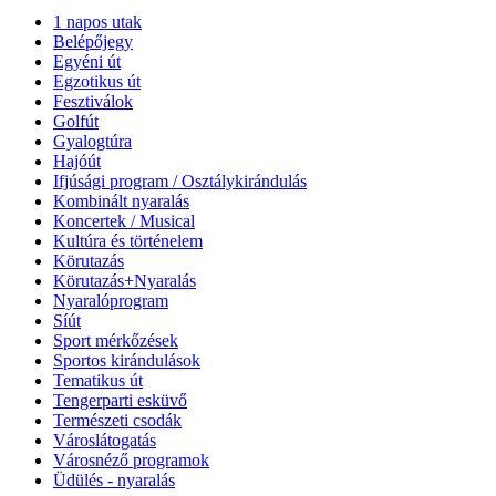
1 napos utak
Belépőjegy
Egyéni út
Egzotikus út
Fesztiválok
Golfút
Gyalogtúra
Hajóút
Ifjúsági program / Osztálykirándulás
Kombinált nyaralás
Koncertek / Musical
Kultúra és történelem
Körutazás
Körutazás+Nyaralás
Nyaralóprogram
Síút
Sport mérkőzések
Sportos kirándulások
Tematikus út
Tengerparti esküvő
Természeti csodák
Városlátogatás
Városnéző programok
Üdülés - nyaralás