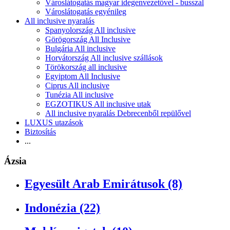
Városlátogatás magyar idegenvezetővel - busszal
Városlátogatás egyénileg
All inclusive nyaralás
Spanyolország All inclusive
Görögország All Inclusive
Bulgária All inclusive
Horvátország All inclusive szállások
Törökország all inclusive
Egyiptom All Inclusive
Ciprus All inclusive
Tunézia All inclusive
EGZOTIKUS All inclusive utak
All inclusive nyaralás Debrecenből repülővel
LUXUS utazások
Biztosítás
...
Ázsia
Egyesült Arab Emirátusok (8)
Indonézia (22)