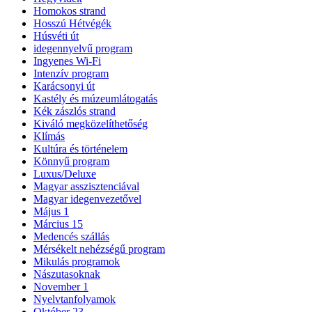
Homokos strand
Hosszú Hétvégék
Húsvéti út
idegennyelvű program
Ingyenes Wi-Fi
Intenzív program
Karácsonyi út
Kastély és múzeumlátogatás
Kék zászlós strand
Kiváló megközelíthetőség
Klímás
Kultúra és történelem
Könnyű program
Luxus/Deluxe
Magyar asszisztenciával
Magyar idegenvezetővel
Május 1
Március 15
Medencés szállás
Mérsékelt nehézségű program
Mikulás programok
Nászutasoknak
November 1
Nyelvtanfolyamok
Október 23