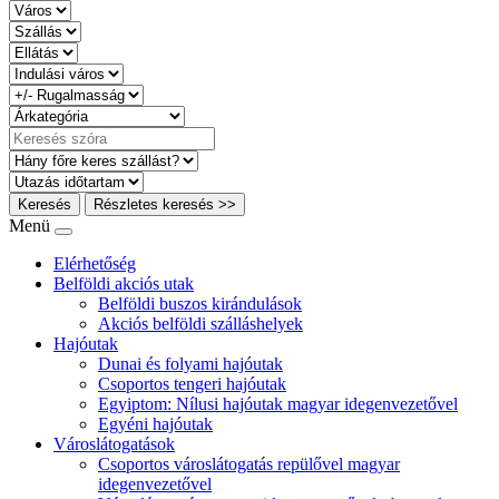
Keresés
Részletes keresés >>
Menü
Elérhetőség
Belföldi akciós utak
Belföldi buszos kirándulások
Akciós belföldi szálláshelyek
Hajóutak
Dunai és folyami hajóutak
Csoportos tengeri hajóutak
Egyiptom: Nílusi hajóutak magyar idegenvezetővel
Egyéni hajóutak
Városlátogatások
Csoportos városlátogatás repülővel magyar
idegenvezetővel