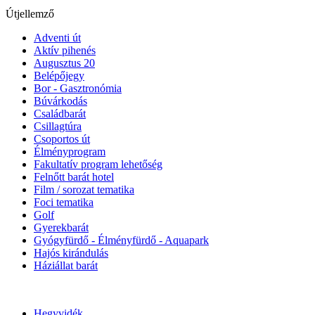
Útjellemző
Adventi út
Aktív pihenés
Augusztus 20
Belépőjegy
Bor - Gasztronómia
Búvárkodás
Családbarát
Csillagtúra
Csoportos út
Élményprogram
Fakultatív program lehetőség
Felnőtt barát hotel
Film / sorozat tematika
Foci tematika
Golf
Gyerekbarát
Gyógyfürdő - Élményfürdő - Aquapark
Hajós kirándulás
Háziállat barát
Hegyvidék