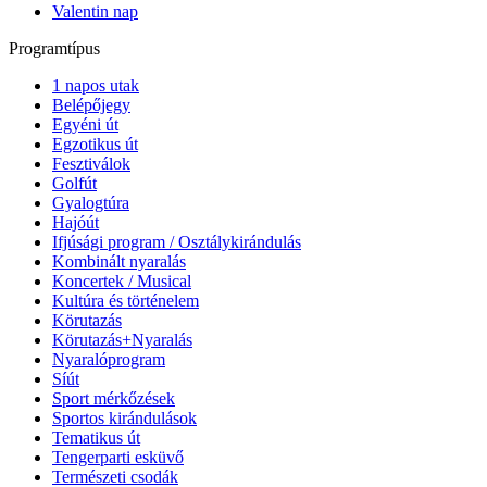
Valentin nap
Programtípus
1 napos utak
Belépőjegy
Egyéni út
Egzotikus út
Fesztiválok
Golfút
Gyalogtúra
Hajóút
Ifjúsági program / Osztálykirándulás
Kombinált nyaralás
Koncertek / Musical
Kultúra és történelem
Körutazás
Körutazás+Nyaralás
Nyaralóprogram
Síút
Sport mérkőzések
Sportos kirándulások
Tematikus út
Tengerparti esküvő
Természeti csodák