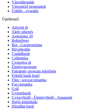
Városlátogatás
Városnéző programok
Üdülés - nyaralás
Útjellemző
Adventi út
Aktív pihenés
Augusztus 20
Belépőjegy
Bor - Gasztronómia
Búvárkodás
Családbarát
Csillagtúra
Csoportos út
Élményprogram
Fakultatív program lehetőség
Felnőtt barát hotel
Film / sorozat tematika
Foci tematika
Golf
Gyerekbarát
Gyógyfürdő - Élményfürdő - Aquapark
Hajós kirándulás
Háziállat barát