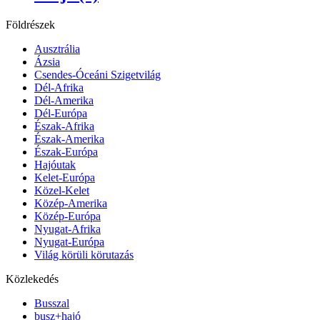
Földrészek
Ausztrália
Ázsia
Csendes-Óceáni Szigetvilág
Dél-Afrika
Dél-Amerika
Dél-Európa
Észak-Afrika
Észak-Amerika
Észak-Európa
Hajóutak
Kelet-Európa
Közel-Kelet
Közép-Amerika
Közép-Európa
Nyugat-Afrika
Nyugat-Európa
Világ körüli körutazás
Közlekedés
Busszal
busz+hajó