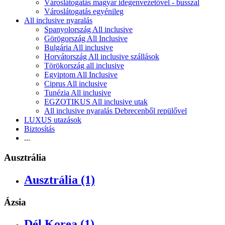
Városlátogatás magyar idegenvezetővel - busszal
Városlátogatás egyénileg
All inclusive nyaralás
Spanyolország All inclusive
Görögország All Inclusive
Bulgária All inclusive
Horvátország All inclusive szállások
Törökország all inclusive
Egyiptom All Inclusive
Ciprus All inclusive
Tunézia All inclusive
EGZOTIKUS All inclusive utak
All inclusive nyaralás Debrecenből repülővel
LUXUS utazások
Biztosítás
...
Ausztrália
Ausztrália (1)
Ázsia
Dél Korea (1)