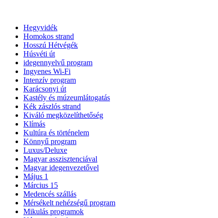
Hegyvidék
Homokos strand
Hosszú Hétvégék
Húsvéti út
idegennyelvű program
Ingyenes Wi-Fi
Intenzív program
Karácsonyi út
Kastély és múzeumlátogatás
Kék zászlós strand
Kiváló megközelíthetőség
Klímás
Kultúra és történelem
Könnyű program
Luxus/Deluxe
Magyar asszisztenciával
Magyar idegenvezetővel
Május 1
Március 15
Medencés szállás
Mérsékelt nehézségű program
Mikulás programok