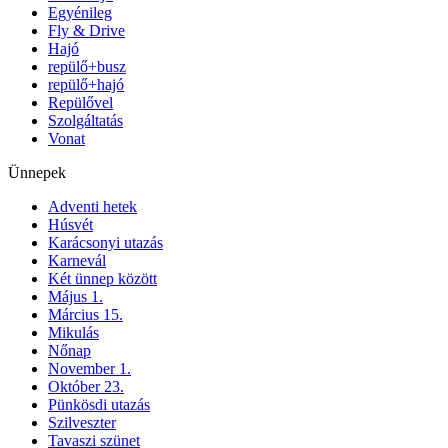
Egyénileg
Fly & Drive
Hajó
repülő+busz
repülő+hajó
Repülővel
Szolgáltatás
Vonat
Ünnepek
Adventi hetek
Húsvét
Karácsonyi utazás
Karnevál
Két ünnep között
Május 1.
Március 15.
Mikulás
Nőnap
November 1.
Október 23.
Pünkösdi utazás
Szilveszter
Tavaszi szünet