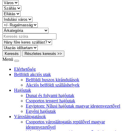
Keresés
Részletes keresés >>
Menü
Elérhetőség
Belföldi akciós utak
Belföldi buszos kirándulások
Akciós belföldi szálláshelyek
Hajóutak
Dunai és folyami hajóutak
Csoportos tengeri hajóutak
Egyiptom: Nílusi hajóutak magyar idegenvezetővel
Egyéni hajóutak
Városlátogatások
Csoportos városlátogatás repülővel magyar
idegenvezetővel