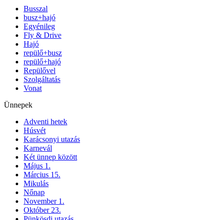
Busszal
busz+hajó
Egyénileg
Fly & Drive
Hajó
repülő+busz
repülő+hajó
Repülővel
Szolgáltatás
Vonat
Ünnepek
Adventi hetek
Húsvét
Karácsonyi utazás
Karnevál
Két ünnep között
Május 1.
Március 15.
Mikulás
Nőnap
November 1.
Október 23.
Pünkösdi utazás