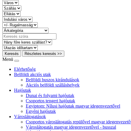
Keresés
Részletes keresés >>
Menü
Elérhetőség
Belföldi akciós utak
Belföldi buszos kirándulások
Akciós belföldi szálláshelyek
Hajóutak
Dunai és folyami hajóutak
Csoportos tengeri hajóutak
Egyiptom: Nílusi hajóutak magyar idegenvezetővel
Egyéni hajóutak
Városlátogatások
Csoportos városlátogatás repülővel magyar idegenvezető
Városlátogatás magyar idegenvezetővel - busszal