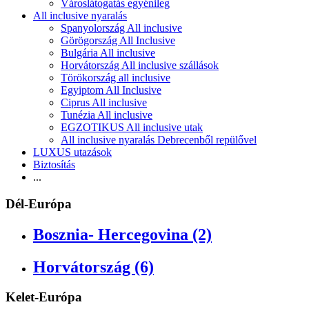
Városlátogatás egyénileg
All inclusive nyaralás
Spanyolország All inclusive
Görögország All Inclusive
Bulgária All inclusive
Horvátország All inclusive szállások
Törökország all inclusive
Egyiptom All Inclusive
Ciprus All inclusive
Tunézia All inclusive
EGZOTIKUS All inclusive utak
All inclusive nyaralás Debrecenből repülővel
LUXUS utazások
Biztosítás
...
Dél-Európa
Bosznia- Hercegovina (2)
Horvátország (6)
Kelet-Európa