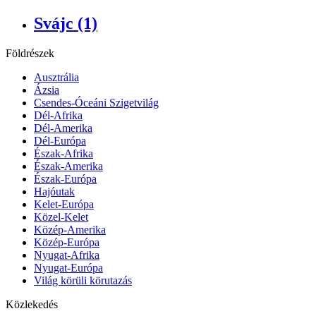
Svájc (1)
Földrészek
Ausztrália
Ázsia
Csendes-Óceáni Szigetvilág
Dél-Afrika
Dél-Amerika
Dél-Európa
Észak-Afrika
Észak-Amerika
Észak-Európa
Hajóutak
Kelet-Európa
Közel-Kelet
Közép-Amerika
Közép-Európa
Nyugat-Afrika
Nyugat-Európa
Világ körüli körutazás
Közlekedés