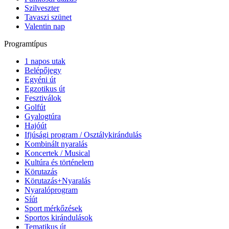
Szilveszter
Tavaszi szünet
Valentin nap
Programtípus
1 napos utak
Belépőjegy
Egyéni út
Egzotikus út
Fesztiválok
Golfút
Gyalogtúra
Hajóút
Ifjúsági program / Osztálykirándulás
Kombinált nyaralás
Koncertek / Musical
Kultúra és történelem
Körutazás
Körutazás+Nyaralás
Nyaralóprogram
Síút
Sport mérkőzések
Sportos kirándulások
Tematikus út