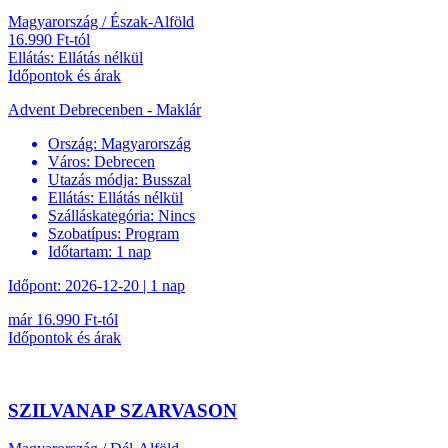
Magyarország / Észak-Alföld
16.990 Ft-tól
Ellátás: Ellátás nélkül
Időpontok és árak
Advent Debrecenben - Maklár
Ország:
Magyarország
Város:
Debrecen
Utazás módja:
Busszal
Ellátás:
Ellátás nélkül
Szálláskategória:
Nincs
Szobatípus:
Program
Időtartam:
1 nap
Időpont: 2026-12-20 | 1 nap
már 16.990 Ft-tól
Időpontok és árak
SZILVANAP SZARVASON