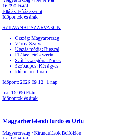
Magyarország / Dél-Alföld
16.990 Ft-tól
Ellátás: leírás szerint
Időpontok és árak
SZILVANAP SZARVASON
Ország:
Magyarország
Város:
Szarvas
Utazás módja:
Busszal
Ellátás:
leírás szerint
Szálláskategória:
Nincs
Szobatípus:
Két ágyas
Időtartam:
1 nap
Időpont: 2026-09-12 | 1 nap
már 16.990 Ft-tól
Időpontok és árak
Magyarhertelendi fürdő és Orfű
Magyarország / Kirándulások Belföldön
17.190 Ft-tól