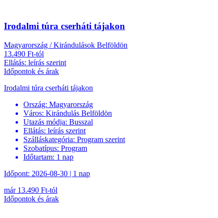
Irodalmi túra cserháti tájakon
Magyarország / Kirándulások Belföldön
13.490 Ft-tól
Ellátás: leírás szerint
Időpontok és árak
Irodalmi túra cserháti tájakon
Ország:
Magyarország
Város:
Kirándulás Belföldön
Utazás módja:
Busszal
Ellátás:
leírás szerint
Szálláskategória:
Program szerint
Szobatípus:
Program
Időtartam:
1 nap
Időpont: 2026-08-30 | 1 nap
már 13.490 Ft-tól
Időpontok és árak