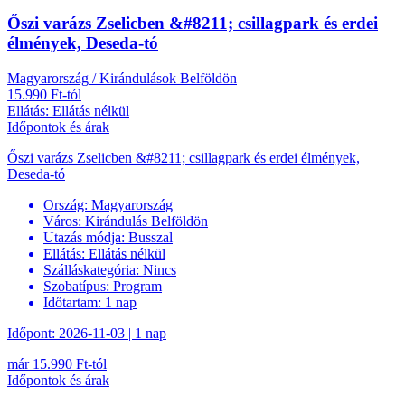
Őszi varázs Zselicben &#8211; csillagpark és erdei
élmények, Deseda-tó
Magyarország / Kirándulások Belföldön
15.990 Ft-tól
Ellátás: Ellátás nélkül
Időpontok és árak
Őszi varázs Zselicben &#8211; csillagpark és erdei élmények,
Deseda-tó
Ország:
Magyarország
Város:
Kirándulás Belföldön
Utazás módja:
Busszal
Ellátás:
Ellátás nélkül
Szálláskategória:
Nincs
Szobatípus:
Program
Időtartam:
1 nap
Időpont: 2026-11-03 | 1 nap
már 15.990 Ft-tól
Időpontok és árak