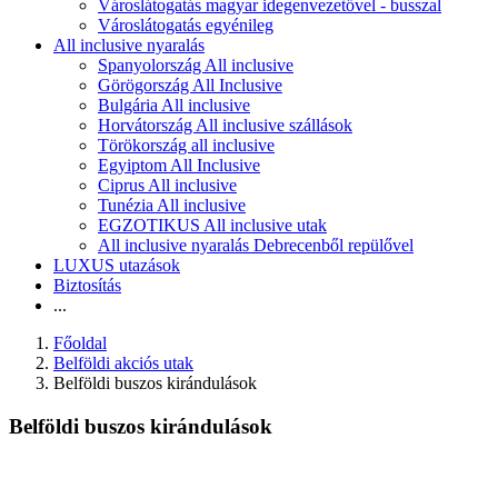
Városlátogatás magyar idegenvezetővel - busszal
Városlátogatás egyénileg
All inclusive nyaralás
Spanyolország All inclusive
Görögország All Inclusive
Bulgária All inclusive
Horvátország All inclusive szállások
Törökország all inclusive
Egyiptom All Inclusive
Ciprus All inclusive
Tunézia All inclusive
EGZOTIKUS All inclusive utak
All inclusive nyaralás Debrecenből repülővel
LUXUS utazások
Biztosítás
...
Főoldal
Belföldi akciós utak
Belföldi buszos kirándulások
Belföldi buszos kirándulások