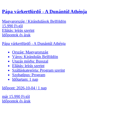
Pápa várkertfürdő - A Dunántúl Athénja
Magyarország / Kirándulások Belföldön
15.990 Ft-tól
Ellátás: leírás szerint
Időpontok és árak
Pápa várkertfürdő - A Dunántúl Athénja
Ország:
Magyarország
Város:
Kirándulás Belföldön
Utazás módja:
Busszal
Ellátás:
leírás szerint
Szálláskategória:
Program szerint
Szobatípus:
Program
Időtartam:
1 nap
Időpont: 2026-10-04 | 1 nap
már 15.990 Ft-tól
Időpontok és árak