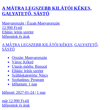
A MÁTRA LEGSZEBB KILÁTÓI KÉKES,
GALYATETŐ, SÁSTÓ
Magyarország / Észak-Magyarország
12.990 Ft-tól
Ellátás: leírás szerint
Időpontok és árak
A MÁTRA LEGSZEBB KILÁTÓI KÉKES, GALYATETŐ,
SÁSTÓ
Ország:
Magyarország
Város:
Kéked
Utazás módja:
Busszal
Ellátás:
leírás szerint
Szálláskategória:
Nincs
Szobatípus:
Program
Időtartam:
1 nap
Időpont: 2027-01-24 | 1 nap
már 12.990 Ft-tól
Időpontok és árak