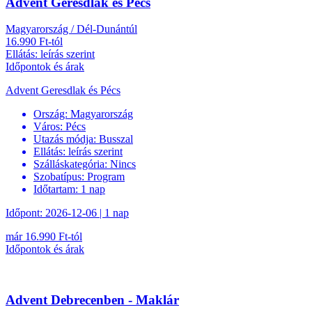
Advent Geresdlak és Pécs
Magyarország / Dél-Dunántúl
16.990 Ft-tól
Ellátás: leírás szerint
Időpontok és árak
Advent Geresdlak és Pécs
Ország:
Magyarország
Város:
Pécs
Utazás módja:
Busszal
Ellátás:
leírás szerint
Szálláskategória:
Nincs
Szobatípus:
Program
Időtartam:
1 nap
Időpont: 2026-12-06 | 1 nap
már 16.990 Ft-tól
Időpontok és árak
Advent Debrecenben - Maklár