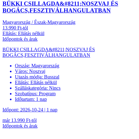
BÜKKI CSILLAGDA&#8211;NOSZVAJ ÉS
BOGÁCS,FESZTIVÁLHANGULATBAN
Magyarország / Észak-Magyarország
13.990 Ft-tól
Ellátás: Ellátás nélkül
Időpontok és árak
BÜKKI CSILLAGDA&#8211;NOSZVAJ ÉS
BOGÁCS,FESZTIVÁLHANGULATBAN
Ország:
Magyarország
Város:
Noszvaj
Utazás módja:
Busszal
Ellátás:
Ellátás nélkül
Szálláskategória:
Nincs
Szobatípus:
Program
Időtartam:
1 nap
Időpont: 2026-10-24 | 1 nap
már 13.990 Ft-tól
Időpontok és árak