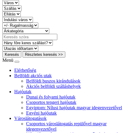
Keresés
Részletes keresés >>
Menü
Elérhetőség
Belföldi akciós utak
Belföldi buszos kirándulások
Akciós belföldi szálláshelyek
Hajóutak
Dunai és folyami hajóutak
Csoportos tengeri hajóutak
Egyiptom: Nílusi hajóutak magyar idegenvezetővel
Egyéni hajóutak
Városlátogatások
Csoportos városlátogatás repülővel magyar
idegenvezetővel