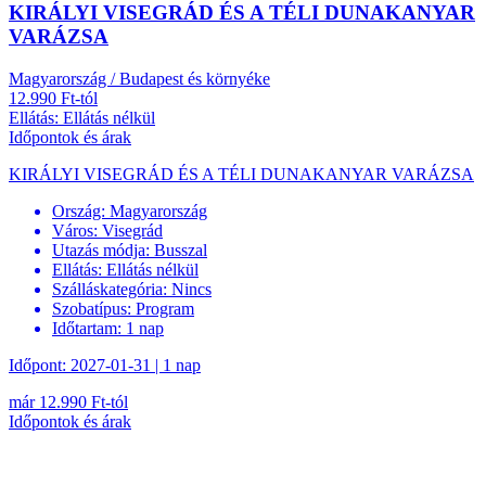
KIRÁLYI VISEGRÁD ÉS A TÉLI DUNAKANYAR
VARÁZSA
Magyarország / Budapest és környéke
12.990 Ft-tól
Ellátás: Ellátás nélkül
Időpontok és árak
KIRÁLYI VISEGRÁD ÉS A TÉLI DUNAKANYAR VARÁZSA
Ország:
Magyarország
Város:
Visegrád
Utazás módja:
Busszal
Ellátás:
Ellátás nélkül
Szálláskategória:
Nincs
Szobatípus:
Program
Időtartam:
1 nap
Időpont: 2027-01-31 | 1 nap
már 12.990 Ft-tól
Időpontok és árak