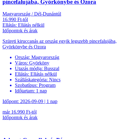
pincefalujába, Györkönybe és Ozora
Magyarország / Dél-Dunántúl
16.990 Ft-tól
Ellátás: Ellátás nélkül
Időpontok és árak
Szüreti kiruccanás az ország egyik legszebb pincefalujába,
Györkönybe és Ozora
Ország:
Magyarország
Város:
Györköny
Utazás módja:
Busszal
Ellátás:
Ellátás nélkül
Szálláskategória:
Nincs
Szobatípus:
Program
Időtartam:
1 nap
Időpont: 2026-09-09 | 1 nap
már 16.990 Ft-tól
Időpontok és árak