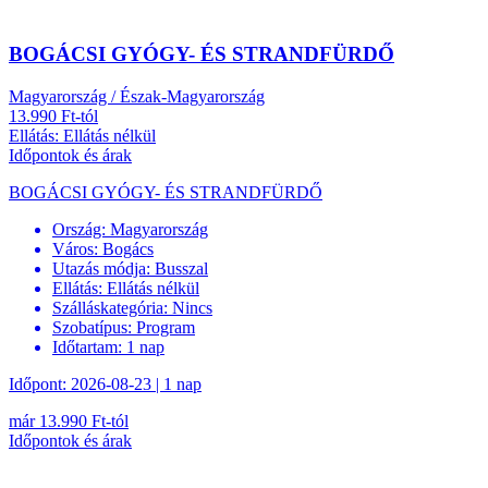
BOGÁCSI GYÓGY- ÉS STRANDFÜRDŐ
Magyarország / Észak-Magyarország
13.990 Ft-tól
Ellátás: Ellátás nélkül
Időpontok és árak
BOGÁCSI GYÓGY- ÉS STRANDFÜRDŐ
Ország:
Magyarország
Város:
Bogács
Utazás módja:
Busszal
Ellátás:
Ellátás nélkül
Szálláskategória:
Nincs
Szobatípus:
Program
Időtartam:
1 nap
Időpont: 2026-08-23 | 1 nap
már 13.990 Ft-tól
Időpontok és árak