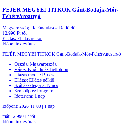
FEJÉR MEGYEI TITKOK Gánt-Bodajk-Mór-
Fehérvárcsurgó
Magyarország / Kirándulások Belföldön
12.990 Ft-tól
Ellátás: Ellátás nélkül
Időpontok és árak
FEJÉR MEGYEI TITKOK Gánt-Bodajk-Mór-Fehérvárcsurgó
Ország:
Magyarország
Város:
Kirándulás Belföldön
Utazás módja:
Busszal
Ellátás:
Ellátás nélkül
Szálláskategória:
Nincs
Szobatípus:
Program
Időtartam:
1 nap
Időpont: 2026-11-08 | 1 nap
már 12.990 Ft-tól
Időpontok és árak