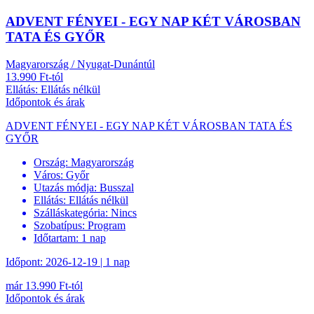
ADVENT FÉNYEI - EGY NAP KÉT VÁROSBAN
TATA ÉS GYŐR
Magyarország / Nyugat-Dunántúl
13.990 Ft-tól
Ellátás: Ellátás nélkül
Időpontok és árak
ADVENT FÉNYEI - EGY NAP KÉT VÁROSBAN TATA ÉS
GYŐR
Ország:
Magyarország
Város:
Győr
Utazás módja:
Busszal
Ellátás:
Ellátás nélkül
Szálláskategória:
Nincs
Szobatípus:
Program
Időtartam:
1 nap
Időpont: 2026-12-19 | 1 nap
már 13.990 Ft-tól
Időpontok és árak