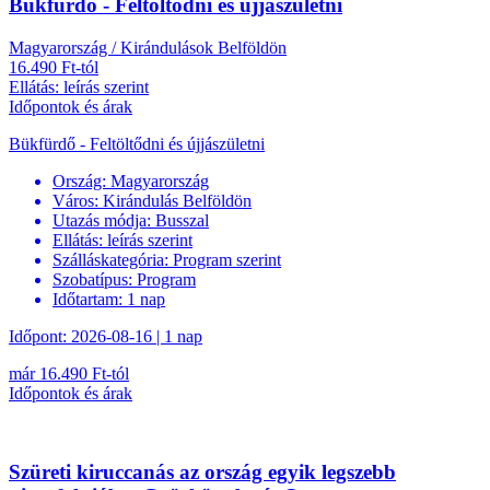
Bükfürdő - Feltöltődni és újjászületni
Magyarország / Kirándulások Belföldön
16.490 Ft-tól
Ellátás: leírás szerint
Időpontok és árak
Bükfürdő - Feltöltődni és újjászületni
Ország:
Magyarország
Város:
Kirándulás Belföldön
Utazás módja:
Busszal
Ellátás:
leírás szerint
Szálláskategória:
Program szerint
Szobatípus:
Program
Időtartam:
1 nap
Időpont: 2026-08-16 | 1 nap
már 16.490 Ft-tól
Időpontok és árak
Szüreti kiruccanás az ország egyik legszebb