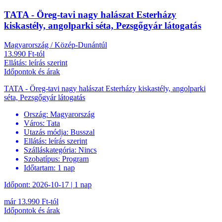
TATA - Öreg-tavi nagy halászat Esterházy
kiskastély, angolparki séta, Pezsgőgyár látogatás
Magyarország / Közép-Dunántúl
13.990 Ft-tól
Ellátás: leírás szerint
Időpontok és árak
TATA - Öreg-tavi nagy halászat Esterházy kiskastély, angolparki
séta, Pezsgőgyár látogatás
Ország:
Magyarország
Város:
Tata
Utazás módja:
Busszal
Ellátás:
leírás szerint
Szálláskategória:
Nincs
Szobatípus:
Program
Időtartam:
1 nap
Időpont: 2026-10-17 | 1 nap
már 13.990 Ft-tól
Időpontok és árak