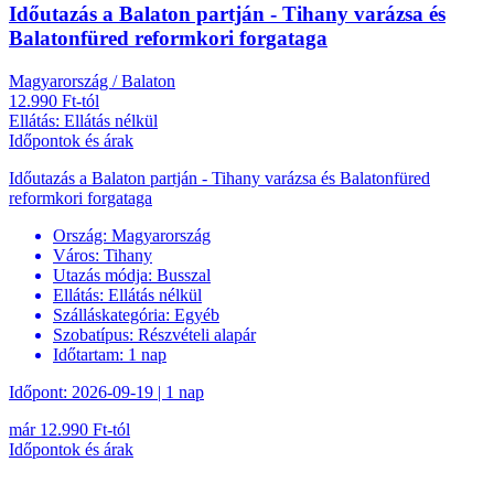
Időutazás a Balaton partján - Tihany varázsa és
Balatonfüred reformkori forgataga
Magyarország / Balaton
12.990 Ft-tól
Ellátás: Ellátás nélkül
Időpontok és árak
Időutazás a Balaton partján - Tihany varázsa és Balatonfüred
reformkori forgataga
Ország:
Magyarország
Város:
Tihany
Utazás módja:
Busszal
Ellátás:
Ellátás nélkül
Szálláskategória:
Egyéb
Szobatípus:
Részvételi alapár
Időtartam:
1 nap
Időpont: 2026-09-19 | 1 nap
már 12.990 Ft-tól
Időpontok és árak