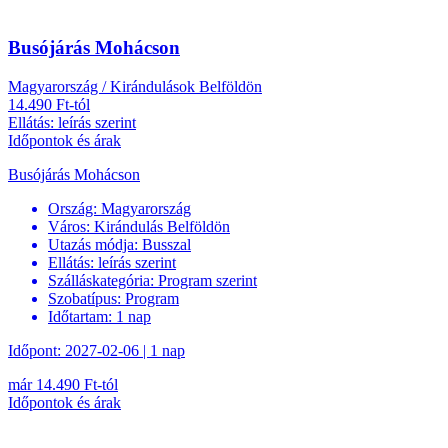
Busójárás Mohácson
Magyarország / Kirándulások Belföldön
14.490 Ft-tól
Ellátás: leírás szerint
Időpontok és árak
Busójárás Mohácson
Ország:
Magyarország
Város:
Kirándulás Belföldön
Utazás módja:
Busszal
Ellátás:
leírás szerint
Szálláskategória:
Program szerint
Szobatípus:
Program
Időtartam:
1 nap
Időpont: 2027-02-06 | 1 nap
már 14.490 Ft-tól
Időpontok és árak