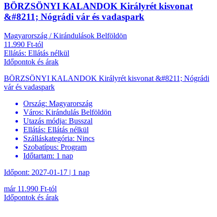
BÖRZSÖNYI KALANDOK Királyrét kisvonat
&#8211; Nógrádi vár és vadaspark
Magyarország / Kirándulások Belföldön
11.990 Ft-tól
Ellátás: Ellátás nélkül
Időpontok és árak
BÖRZSÖNYI KALANDOK Királyrét kisvonat &#8211; Nógrádi
vár és vadaspark
Ország:
Magyarország
Város:
Kirándulás Belföldön
Utazás módja:
Busszal
Ellátás:
Ellátás nélkül
Szálláskategória:
Nincs
Szobatípus:
Program
Időtartam:
1 nap
Időpont: 2027-01-17 | 1 nap
már 11.990 Ft-tól
Időpontok és árak