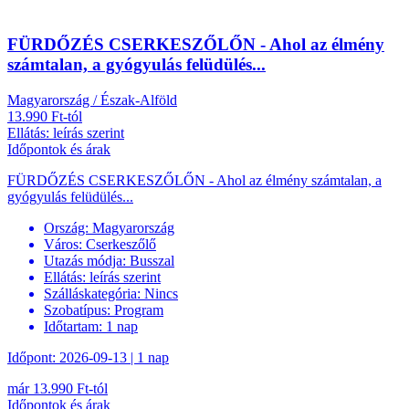
FÜRDŐZÉS CSERKESZŐLŐN - Ahol az élmény
számtalan, a gyógyulás felüdülés...
Magyarország / Észak-Alföld
13.990 Ft-tól
Ellátás: leírás szerint
Időpontok és árak
FÜRDŐZÉS CSERKESZŐLŐN - Ahol az élmény számtalan, a
gyógyulás felüdülés...
Ország:
Magyarország
Város:
Cserkeszőlő
Utazás módja:
Busszal
Ellátás:
leírás szerint
Szálláskategória:
Nincs
Szobatípus:
Program
Időtartam:
1 nap
Időpont: 2026-09-13 | 1 nap
már 13.990 Ft-tól
Időpontok és árak