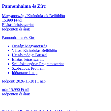
Pannonhalma és Zírc
Magyarország / Kirándulások Belföldön
15.990 Ft-tól
Ellátás: leírás szerint
Időpontok és árak
Pannonhalma és Zírc
Ország:
Magyarország
Város:
Kirándulás Belföldön
Utazás módja:
Busszal
Ellátás:
leírás szerint
Szálláskategória:
Program szerint
Szobatípus:
Program
Időtartam:
1 nap
Időpont: 2026-11-28 | 1 nap
már 15.990 Ft-tól
Időpontok és árak