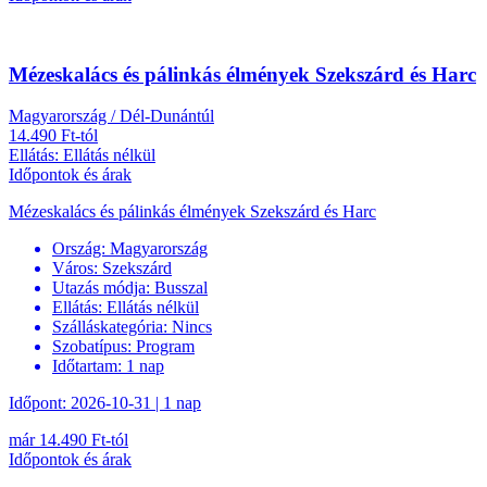
Mézeskalács és pálinkás élmények Szekszárd és Harc
Magyarország / Dél-Dunántúl
14.490 Ft-tól
Ellátás: Ellátás nélkül
Időpontok és árak
Mézeskalács és pálinkás élmények Szekszárd és Harc
Ország:
Magyarország
Város:
Szekszárd
Utazás módja:
Busszal
Ellátás:
Ellátás nélkül
Szálláskategória:
Nincs
Szobatípus:
Program
Időtartam:
1 nap
Időpont: 2026-10-31 | 1 nap
már 14.490 Ft-tól
Időpontok és árak