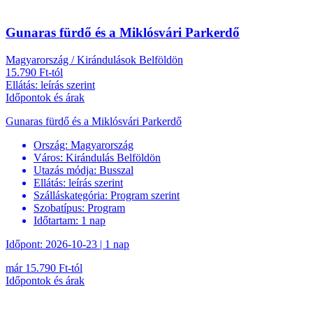
Gunaras fürdő és a Miklósvári Parkerdő
Magyarország / Kirándulások Belföldön
15.790 Ft-tól
Ellátás: leírás szerint
Időpontok és árak
Gunaras fürdő és a Miklósvári Parkerdő
Ország:
Magyarország
Város:
Kirándulás Belföldön
Utazás módja:
Busszal
Ellátás:
leírás szerint
Szálláskategória:
Program szerint
Szobatípus:
Program
Időtartam:
1 nap
Időpont: 2026-10-23 | 1 nap
már 15.790 Ft-tól
Időpontok és árak