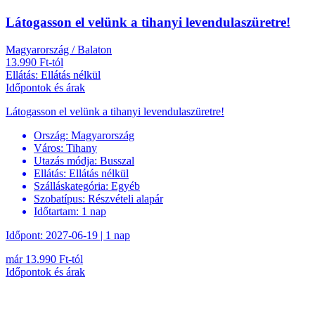
Látogasson el velünk a tihanyi levendulaszüretre!
Magyarország / Balaton
13.990 Ft-tól
Ellátás: Ellátás nélkül
Időpontok és árak
Látogasson el velünk a tihanyi levendulaszüretre!
Ország:
Magyarország
Város:
Tihany
Utazás módja:
Busszal
Ellátás:
Ellátás nélkül
Szálláskategória:
Egyéb
Szobatípus:
Részvételi alapár
Időtartam:
1 nap
Időpont: 2027-06-19 | 1 nap
már 13.990 Ft-tól
Időpontok és árak