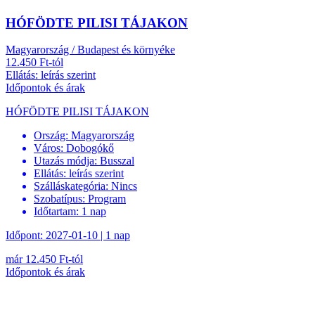
HÓFÖDTE PILISI TÁJAKON
Magyarország / Budapest és környéke
12.450 Ft-tól
Ellátás: leírás szerint
Időpontok és árak
HÓFÖDTE PILISI TÁJAKON
Ország:
Magyarország
Város:
Dobogókő
Utazás módja:
Busszal
Ellátás:
leírás szerint
Szálláskategória:
Nincs
Szobatípus:
Program
Időtartam:
1 nap
Időpont: 2027-01-10 | 1 nap
már 12.450 Ft-tól
Időpontok és árak