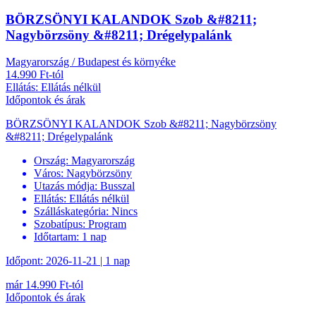
BÖRZSÖNYI KALANDOK Szob &#8211;
Nagybörzsöny &#8211; Drégelypalánk
Magyarország / Budapest és környéke
14.990 Ft-tól
Ellátás: Ellátás nélkül
Időpontok és árak
BÖRZSÖNYI KALANDOK Szob &#8211; Nagybörzsöny
&#8211; Drégelypalánk
Ország:
Magyarország
Város:
Nagybörzsöny
Utazás módja:
Busszal
Ellátás:
Ellátás nélkül
Szálláskategória:
Nincs
Szobatípus:
Program
Időtartam:
1 nap
Időpont: 2026-11-21 | 1 nap
már 14.990 Ft-tól
Időpontok és árak