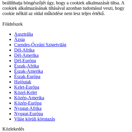
beállíthatja böngészőjét úgy, hogy a cookiek alkalmazását tiltsa. A
cookiek alkalmazásának tiltásával azonban tudomásul veszi, hogy
cookie nélkül az oldal működése nem lesz teljes értékű.
Földrészek
Ausztrália
Ázsia
Csendes-Óceáni Szigetvilág
Dél-Afrika
Dél-Amerika
Dél-Európa
Észak-Afrika
Észak-Amerika
Észak-Európa
Hajóutak
Kelet-Európa
Közel-Kelet
Közép-Amerika
Közép-Európa
Nyugat-Afrika
Nyugat-Európa
Világ körüli körutazás
Közlekedés