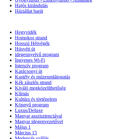
Hajós kirándulás
Háziállat barát
Hegyvidék
Homokos strand
Hosszú Hétvégék
Húsvéti út
idegennyelvű program
Ingyenes Wi-Fi
Intenzív program
Karácsonyi út
Kastély és múzeumlátogatás
Kék zászlós strand
Kiváló megközelíthetőség
Klímás
Kultúra és történelem
Könnyű program
Luxus/Deluxe
Magyar asszisztenciával
Magyar idegenvezetővel
Május 1
Március 15
Medencés szállás