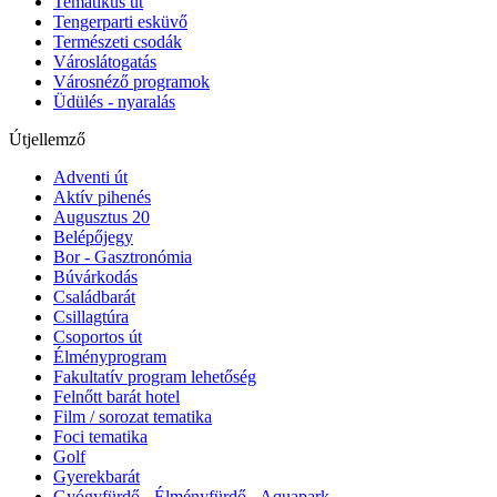
Tematikus út
Tengerparti esküvő
Természeti csodák
Városlátogatás
Városnéző programok
Üdülés - nyaralás
Útjellemző
Adventi út
Aktív pihenés
Augusztus 20
Belépőjegy
Bor - Gasztronómia
Búvárkodás
Családbarát
Csillagtúra
Csoportos út
Élményprogram
Fakultatív program lehetőség
Felnőtt barát hotel
Film / sorozat tematika
Foci tematika
Golf
Gyerekbarát
Gyógyfürdő - Élményfürdő - Aquapark