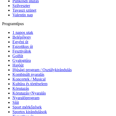
Pünkösdi utazás
Szilveszter
Tavaszi szünet
Valentin nap
Programtípus
1 napos utak
Belépőjegy
Egyéni út
Egzotikus út
Fesztiválok
Golfút
Gyalogtúra
Hajóút
Ifjúsági program / Osztálykirándulás
Kombinált nyaralás
Koncertek / Musical
Kultúra és történelem
Körutazás
Körutazás+Nyaralás
Nyaralóprogram
Síút
Sport mérkőzések
Sportos kirándulások