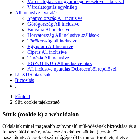
Városlátogatás magyar idegenvezetővel - busszal
Városlátogatás egyénileg
All inclusive nyaralás
Spanyolország All inclusive
Görögország All Inclusive
Bulgária All inclusive
Horvátország All inclusive szállások
Törökország all inclusive
Egyiptom All Inclusive
Ciprus All inclusive
Tunézia All inclusive
EGZOTIKUS All inclusive utak
All inclusive nyaralás Debrecenből repülővel
LUXUS utazások
Biztosítás
...
Főoldal
Süti cookie tájekoztató
Sütik (cookie-k) a weboldalon
Oldalaink minél magasabb színvonalú működésének biztosítása és a
felhasználói élmény növelése érdekében sütiket („cookie”)
használunk. A cookiet számítógépéről bármikor törölheti, illetve