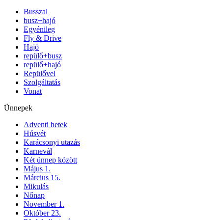
Busszal
busz+hajó
Egyénileg
Fly & Drive
Hajó
repülő+busz
repülő+hajó
Repülővel
Szolgáltatás
Vonat
Ünnepek
Adventi hetek
Húsvét
Karácsonyi utazás
Karnevál
Két ünnep között
Május 1.
Március 15.
Mikulás
Nőnap
November 1.
Október 23.