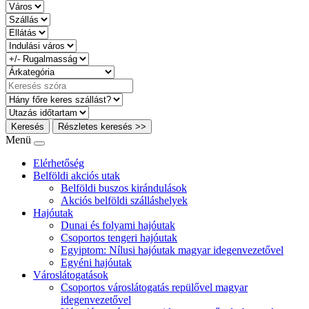
Keresés
Részletes keresés >>
Menü
Elérhetőség
Belföldi akciós utak
Belföldi buszos kirándulások
Akciós belföldi szálláshelyek
Hajóutak
Dunai és folyami hajóutak
Csoportos tengeri hajóutak
Egyiptom: Nílusi hajóutak magyar idegenvezetővel
Egyéni hajóutak
Városlátogatások
Csoportos városlátogatás repülővel magyar
idegenvezetővel