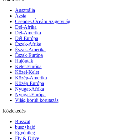
Ausztrália
Ázsia
Csendes-Óceáni Szigetvilág
Dél-Afrika
Dél-Amerika
Dél-Európa
Észak-Afrika
Észak-Amerika
Észak-Európa
Hajóutak
Kelet-Európa
Közel-Kelet
Közép-Amerika
Közép-Európa
Nyugat-Afrika
Nyugat-Európa
Világ körüli körutazás
Közlekedés
Busszal
busz+hajó
Egyénileg
Fly & Drive