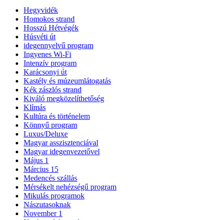
Hegyvidék
Homokos strand
Hosszú Hétvégék
Húsvéti út
idegennyelvű program
Ingyenes Wi-Fi
Intenzív program
Karácsonyi út
Kastély és múzeumlátogatás
Kék zászlós strand
Kiváló megközelíthetőség
Klímás
Kultúra és történelem
Könnyű program
Luxus/Deluxe
Magyar asszisztenciával
Magyar idegenvezetővel
Május 1
Március 15
Medencés szállás
Mérsékelt nehézségű program
Mikulás programok
Nászutasoknak
November 1