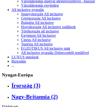
Városlátogatás magyar idegenvezetővel - busszal
Városlátogatás egyénileg
All inclusive nyaralás
Spanyolország All inclusive
Görögország All Inclusive
Bulgária All inclusive
Horvátország All inclusive szállások
Törökország all inclusive
Egyiptom All Inclusive
Ciprus All inclusive
Tunézia All inclusive
EGZOTIKUS All inclusive utak
All inclusive nyaralás Debrecenből repülővel
LUXUS utazások
Biztosítás
...
Nyugat-Európa
Írország (3)
Nagy-Britannia (2)
Földrészek