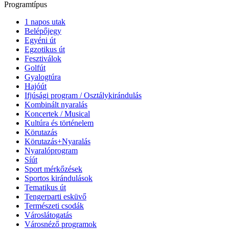
Programtípus
1 napos utak
Belépőjegy
Egyéni út
Egzotikus út
Fesztiválok
Golfút
Gyalogtúra
Hajóút
Ifjúsági program / Osztálykirándulás
Kombinált nyaralás
Koncertek / Musical
Kultúra és történelem
Körutazás
Körutazás+Nyaralás
Nyaralóprogram
Síút
Sport mérkőzések
Sportos kirándulások
Tematikus út
Tengerparti esküvő
Természeti csodák
Városlátogatás
Városnéző programok