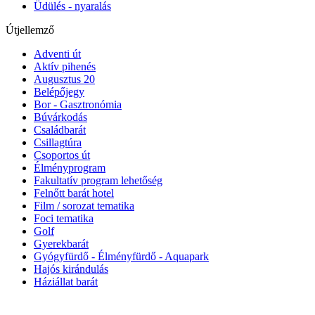
Üdülés - nyaralás
Útjellemző
Adventi út
Aktív pihenés
Augusztus 20
Belépőjegy
Bor - Gasztronómia
Búvárkodás
Családbarát
Csillagtúra
Csoportos út
Élményprogram
Fakultatív program lehetőség
Felnőtt barát hotel
Film / sorozat tematika
Foci tematika
Golf
Gyerekbarát
Gyógyfürdő - Élményfürdő - Aquapark
Hajós kirándulás
Háziállat barát