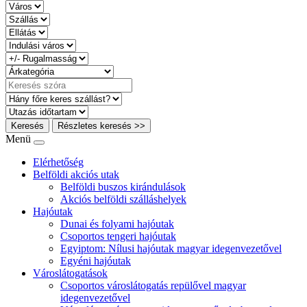
Keresés
Részletes keresés >>
Menü
Elérhetőség
Belföldi akciós utak
Belföldi buszos kirándulások
Akciós belföldi szálláshelyek
Hajóutak
Dunai és folyami hajóutak
Csoportos tengeri hajóutak
Egyiptom: Nílusi hajóutak magyar idegenvezetővel
Egyéni hajóutak
Városlátogatások
Csoportos városlátogatás repülővel magyar
idegenvezetővel