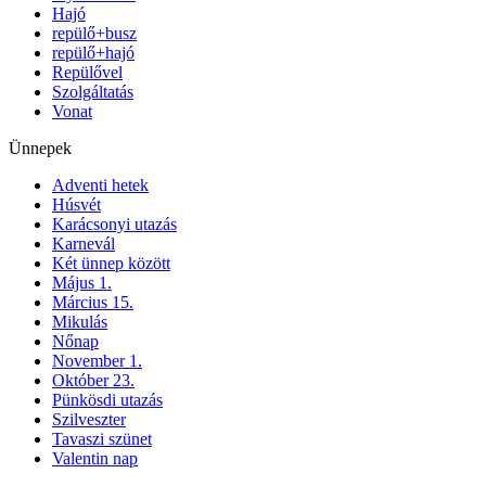
Hajó
repülő+busz
repülő+hajó
Repülővel
Szolgáltatás
Vonat
Ünnepek
Adventi hetek
Húsvét
Karácsonyi utazás
Karnevál
Két ünnep között
Május 1.
Március 15.
Mikulás
Nőnap
November 1.
Október 23.
Pünkösdi utazás
Szilveszter
Tavaszi szünet
Valentin nap