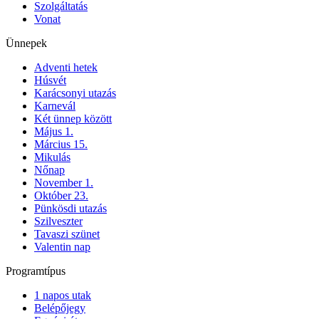
Szolgáltatás
Vonat
Ünnepek
Adventi hetek
Húsvét
Karácsonyi utazás
Karnevál
Két ünnep között
Május 1.
Március 15.
Mikulás
Nőnap
November 1.
Október 23.
Pünkösdi utazás
Szilveszter
Tavaszi szünet
Valentin nap
Programtípus
1 napos utak
Belépőjegy