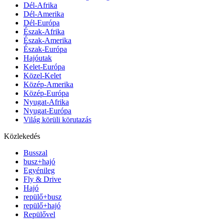
Dél-Afrika
Dél-Amerika
Dél-Európa
Észak-Afrika
Észak-Amerika
Észak-Európa
Hajóutak
Kelet-Európa
Közel-Kelet
Közép-Amerika
Közép-Európa
Nyugat-Afrika
Nyugat-Európa
Világ körüli körutazás
Közlekedés
Busszal
busz+hajó
Egyénileg
Fly & Drive
Hajó
repülő+busz
repülő+hajó
Repülővel