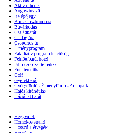
Adventi út
Aktív pihenés
Augusztus 20
Belépőjegy
Bor - Gasztronómia
Búvárkodás
Családbarát
Csillagtúra
Csoportos út
Élményprogram
Fakultatív program lehetőség
Felnőtt barát hotel
Film / sorozat tematika
Foci tematika
Golf
Gyerekbarát
Gyógyfürdő - Élményfürdő - Aquapark
Hajós kirándulás
Háziállat barát
Hegyvidék
Homokos strand
Hosszú Hétvégék
Húsvéti út