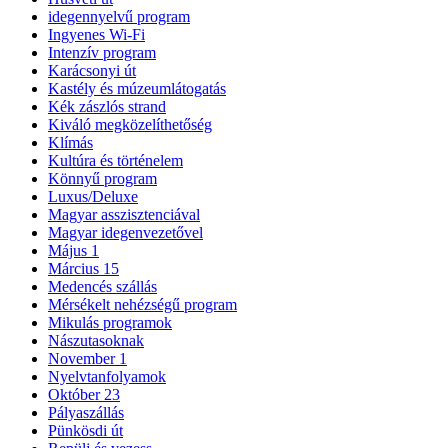
idegennyelvű program
Ingyenes Wi-Fi
Intenzív program
Karácsonyi út
Kastély és múzeumlátogatás
Kék zászlós strand
Kiváló megközelíthetőség
Klímás
Kultúra és történelem
Könnyű program
Luxus/Deluxe
Magyar asszisztenciával
Magyar idegenvezetővel
Május 1
Március 15
Medencés szállás
Mérsékelt nehézségű program
Mikulás programok
Nászutasoknak
November 1
Nyelvtanfolyamok
Október 23
Pályaszállás
Pünkösdi út