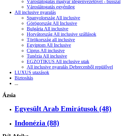
Városlátogatás magyar idegenvezetővel - busszal
Városlátogatás egyénileg
All inclusive nyaralás
Spanyolország All inclusive
Görögország All Inclusive
Bulgária All inclusive
Horvátország All inclusive szállások
Törökország all inclusive
Egyiptom All Inclusive
Ciprus All inclusive
Tunézia All inclusive
EGZOTIKUS All inclusive utak
All inclusive nyaralás Debrecenből repülővel
LUXUS utazások
Biztosítás
...
Ázsia
Egyesült Arab Emirátusok (48)
Indonézia (88)