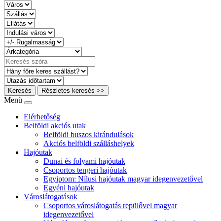
Keresés
Részletes keresés >>
Menü
Elérhetőség
Belföldi akciós utak
Belföldi buszos kirándulások
Akciós belföldi szálláshelyek
Hajóutak
Dunai és folyami hajóutak
Csoportos tengeri hajóutak
Egyiptom: Nílusi hajóutak magyar idegenvezetővel
Egyéni hajóutak
Városlátogatások
Csoportos városlátogatás repülővel magyar
idegenvezetővel