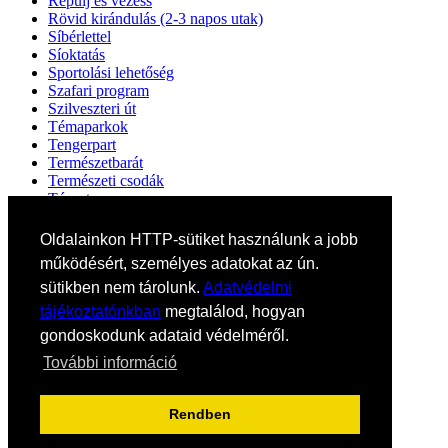
Repülj és vezess
Rövid kirándulás (2-3 napos utak)
Síbérlettel
Síoktatás
Sportolási lehetőség
Szafari program
Szilveszteri út
Témaparkok
Tengerpart
Természetbarát
Természeti csodák
Tópart
UNESCO Világörökség
Valentin nap
Oldalainkon HTTP-sütiket használunk a jobb
Vallási utak
működésért, személyes adatokat az ún.
Városlátogatás
sütikben nem tárolunk.
Adatvédelmi
Városlátogatás egyénileg
Velencei karnevál
tájékoztatónkban
megtalálod, hogyan
Vidéki felszállással
gondoskodunk adataid védelméről.
Wellness
Zene tematika
További információ
Süti cookie tájekoztató
Adatvédelmi tájekoztató
Rendben
Altalanos szerzodesi feltetelek