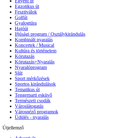
Egyéni út
Egzotikus út
Fesztiválok
Golfút
Gyalogtúra
Hajóút
Ifjúsági program / Osztálykirándulás
Kombinált nyaralás
Koncertek / Musical
Kultúra és történelem
Körutazás
Körutazás+Nyaralás
Nyaralóprogram
Síút
Sport mérkőzések
Sportos kirándulások
Tematikus út
Tengerparti esküvő
Természeti csodák
Városlátogatás
Városnéző programok
Üdülés - nyaralás
Útjellemző