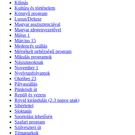
Klímás
Kultúra és történelem
Könnyű program
Luxus/Deluxe
Magyar asszisztenciával
Magyar idegenvezetővel
Május 1
Március 15
Medencés szállás
Mérsékelt nehézségű program
Mikulás programok
Nászutasoknak
November 1
Nyelvtanfolyamok
Október 23
Pályaszállás
Pünkösdi út
Repülj és vezess
Rövid kirándulás (2-3 napos utak)
Síbérlettel
Síoktatás
Sportolási lehetőség
Szafari program
Szilveszteri út
Témaparkok