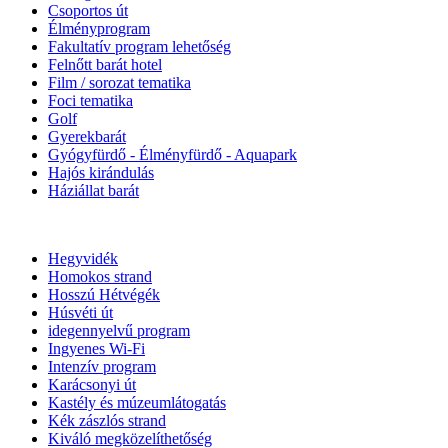
Csoportos út
Élményprogram
Fakultatív program lehetőség
Felnőtt barát hotel
Film / sorozat tematika
Foci tematika
Golf
Gyerekbarát
Gyógyfürdő - Élményfürdő - Aquapark
Hajós kirándulás
Háziállat barát
Hegyvidék
Homokos strand
Hosszú Hétvégék
Húsvéti út
idegennyelvű program
Ingyenes Wi-Fi
Intenzív program
Karácsonyi út
Kastély és múzeumlátogatás
Kék zászlós strand
Kiváló megközelíthetőség