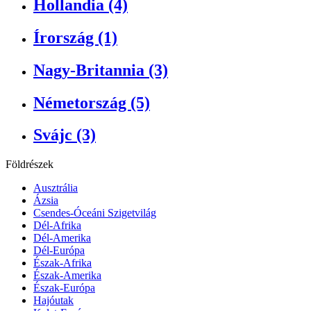
Hollandia (4)
Írország (1)
Nagy-Britannia (3)
Németország (5)
Svájc (3)
Földrészek
Ausztrália
Ázsia
Csendes-Óceáni Szigetvilág
Dél-Afrika
Dél-Amerika
Dél-Európa
Észak-Afrika
Észak-Amerika
Észak-Európa
Hajóutak