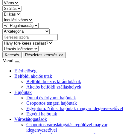
Keresés
Részletes keresés >>
Menü
Elérhetőség
Belföldi akciós utak
Belföldi buszos kirándulások
Akciós belföldi szálláshelyek
Hajóutak
Dunai és folyami hajóutak
Csoportos tengeri hajóutak
Egyiptom: Nílusi hajóutak magyar idegenvezetővel
Egyéni hajóutak
Városlátogatások
Csoportos városlátogatás repülővel magyar
idegenvezetővel