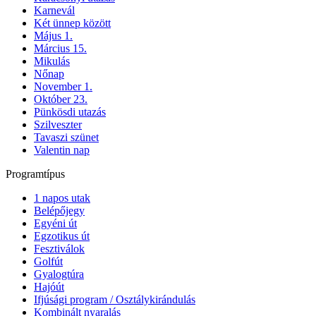
Karnevál
Két ünnep között
Május 1.
Március 15.
Mikulás
Nőnap
November 1.
Október 23.
Pünkösdi utazás
Szilveszter
Tavaszi szünet
Valentin nap
Programtípus
1 napos utak
Belépőjegy
Egyéni út
Egzotikus út
Fesztiválok
Golfút
Gyalogtúra
Hajóút
Ifjúsági program / Osztálykirándulás
Kombinált nyaralás