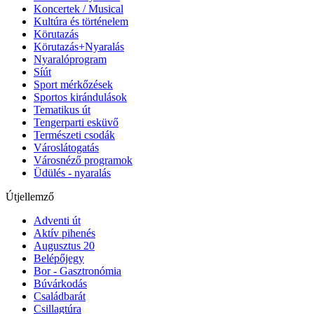
Koncertek / Musical
Kultúra és történelem
Körutazás
Körutazás+Nyaralás
Nyaralóprogram
Síút
Sport mérkőzések
Sportos kirándulások
Tematikus út
Tengerparti esküvő
Természeti csodák
Városlátogatás
Városnéző programok
Üdülés - nyaralás
Útjellemző
Adventi út
Aktív pihenés
Augusztus 20
Belépőjegy
Bor - Gasztronómia
Búvárkodás
Családbarát
Csillagtúra