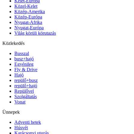
Kelet-Európa
Közel-Kelet
Közép-Amerika
Közép-Európa
Nyugat-Afrika
Nyugat-Európa
Világ körüli körutazás
Közlekedés
Busszal
busz+hajó
Egyénileg
Fly & Drive
Hajó
repülő+busz
repülő+hajó
Repülővel
Szolgáltatás
Vonat
Ünnepek
Adventi hetek
Húsvét
Karácsonyi utazás