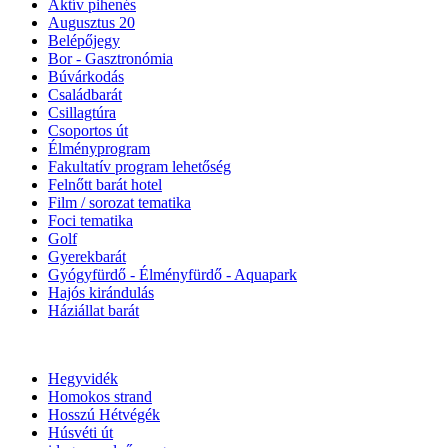
Aktív pihenés
Augusztus 20
Belépőjegy
Bor - Gasztronómia
Búvárkodás
Családbarát
Csillagtúra
Csoportos út
Élményprogram
Fakultatív program lehetőség
Felnőtt barát hotel
Film / sorozat tematika
Foci tematika
Golf
Gyerekbarát
Gyógyfürdő - Élményfürdő - Aquapark
Hajós kirándulás
Háziállat barát
Hegyvidék
Homokos strand
Hosszú Hétvégék
Húsvéti út