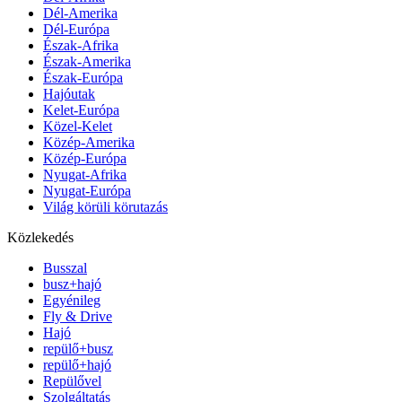
Dél-Amerika
Dél-Európa
Észak-Afrika
Észak-Amerika
Észak-Európa
Hajóutak
Kelet-Európa
Közel-Kelet
Közép-Amerika
Közép-Európa
Nyugat-Afrika
Nyugat-Európa
Világ körüli körutazás
Közlekedés
Busszal
busz+hajó
Egyénileg
Fly & Drive
Hajó
repülő+busz
repülő+hajó
Repülővel
Szolgáltatás