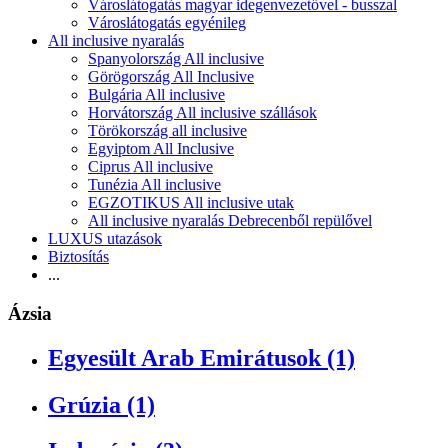
Városlátogatás magyar idegenvezetővel - busszal
Városlátogatás egyénileg
All inclusive nyaralás
Spanyolország All inclusive
Görögország All Inclusive
Bulgária All inclusive
Horvátország All inclusive szállások
Törökország all inclusive
Egyiptom All Inclusive
Ciprus All inclusive
Tunézia All inclusive
EGZOTIKUS All inclusive utak
All inclusive nyaralás Debrecenből repülővel
LUXUS utazások
Biztosítás
...
Ázsia
Egyesült Arab Emirátusok (1)
Grúzia (1)