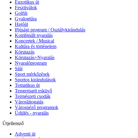
Egzotikus út
Fesztiválok
Golfút
Gyalogtúra
Hajóút
Ifjúsági program / Osztálykirándulás
Kombinált nyaralás
Koncertek / Musical
Kultúra és történelem
Körutazás
Körutazás+Nyaralás
Nyaralóprogram
Síút
Sport mérkőzések
Sportos kirándulások
Tematikus út
Tengerparti esküvő
Természeti csodák
Városlátogatás
Városnéző programok
Üdülés - nyaralás
Útjellemző
Adventi út