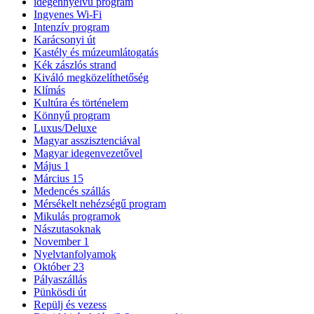
idegennyelvű program
Ingyenes Wi-Fi
Intenzív program
Karácsonyi út
Kastély és múzeumlátogatás
Kék zászlós strand
Kiváló megközelíthetőség
Klímás
Kultúra és történelem
Könnyű program
Luxus/Deluxe
Magyar asszisztenciával
Magyar idegenvezetővel
Május 1
Március 15
Medencés szállás
Mérsékelt nehézségű program
Mikulás programok
Nászutasoknak
November 1
Nyelvtanfolyamok
Október 23
Pályaszállás
Pünkösdi út
Repülj és vezess