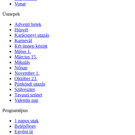
Vonat
Ünnepek
Adventi hetek
Húsvét
Karácsonyi utazás
Karnevál
Két ünnep között
Május 1.
Március 15.
Mikulás
Nőnap
November 1.
Október 23.
Pünkösdi utazás
Szilveszter
Tavaszi szünet
Valentin nap
Programtípus
1 napos utak
Belépőjegy
Egyéni út