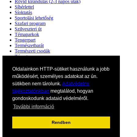
Rövid kirándulás (2-3 napos utak)
Síbérlettel
Síoktatás
Sportolási lehetőség
Szafari program
Szilveszteri út
Témaparkok
Tengerpart
Természetbarát
Természeti csodák
Tópart
UNESCO Világörökség
Valentin nap
Oldalainkon HTTP-sütiket használunk a jobb
Vallási utak
működésért, személyes adatokat az ún.
Városlátogatás
sütikben nem tárolunk.
Adatvédelmi
Városlátogatás egyénileg
Velencei karnevál
tájékoztatónkban
megtalálod, hogyan
Vidéki felszállással
gondoskodunk adataid védelméről.
Wellness
Zene tematika
További információ
Süti cookie tájekoztató
Adatvédelmi tájekoztató
Rendben
Altalanos szerzodesi feltetelek