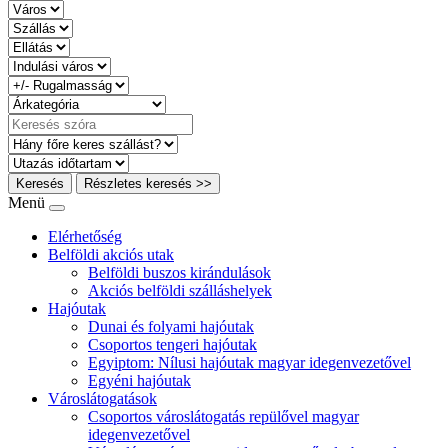
Keresés
Részletes keresés >>
Menü
Elérhetőség
Belföldi akciós utak
Belföldi buszos kirándulások
Akciós belföldi szálláshelyek
Hajóutak
Dunai és folyami hajóutak
Csoportos tengeri hajóutak
Egyiptom: Nílusi hajóutak magyar idegenvezetővel
Egyéni hajóutak
Városlátogatások
Csoportos városlátogatás repülővel magyar
idegenvezetővel