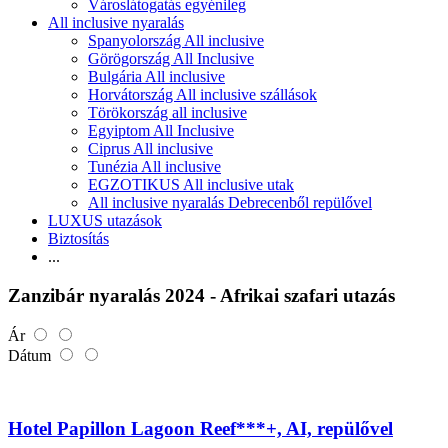
Városlátogatás egyénileg
All inclusive nyaralás
Spanyolország All inclusive
Görögország All Inclusive
Bulgária All inclusive
Horvátország All inclusive szállások
Törökország all inclusive
Egyiptom All Inclusive
Ciprus All inclusive
Tunézia All inclusive
EGZOTIKUS All inclusive utak
All inclusive nyaralás Debrecenből repülővel
LUXUS utazások
Biztosítás
...
Zanzibár nyaralás 2024 - Afrikai szafari utazás
Ár
Dátum
Hotel Papillon Lagoon Reef***+, AI, repülővel