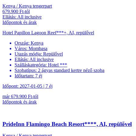
Kenya / Kenya tengerpart
679.900 Ft-tól
Ellátás: All inclusive
Időpontok és árak
Hotel Papillon Lagoon Reef***+, AI, repülővel
Ország:
Kenya
Város:
Mombasa
Utazás módja:
Repülővel
Ellátás:
All inclusive
Szálláskategória:
Hotel ***
Szobatípus:
2 ágyas standard kertre néző szoba
Időtartam:
7 éj
Időpont: 2027-01-05 | 7 éj
már 679.900 Ft-tól
Időpontok és árak
PrideInn Flamingo Beach Resort****, AI, repülővel
Kenya / Kenya tengerpart