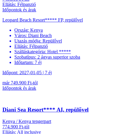
Ellátás: Félpanzió
Időpontok és árak
Leopard Beach Resort***** FP, repülővel
Ország:
Kenya
Város:
Diani Beach
Utazás módja:
Repülővel
Ellátás:
Félpanzió
Szálláskategória:
Hotel *****
Szobatípus:
2 ágyas superior szoba
Időtartam:
7 éj
Időpont: 2027-01-05 | 7 éj
már 749.900 Ft-tól
Időpontok és árak
Diani Sea Resort**** AI, repülővel
Kenya / Kenya tengerpart
774.900 Ft-tól
Ellátás: All inclusive