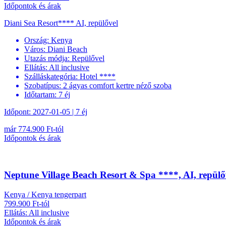
Időpontok és árak
Diani Sea Resort**** AI, repülővel
Ország:
Kenya
Város:
Diani Beach
Utazás módja:
Repülővel
Ellátás:
All inclusive
Szálláskategória:
Hotel ****
Szobatípus:
2 ágyas comfort kertre néző szoba
Időtartam:
7 éj
Időpont: 2027-01-05 | 7 éj
már 774.900 Ft-tól
Időpontok és árak
Neptune Village Beach Resort & Spa ****, AI, repülő
Kenya / Kenya tengerpart
799.900 Ft-tól
Ellátás: All inclusive
Időpontok és árak