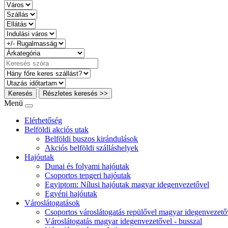
Keresés
Részletes keresés >>
Menü
Elérhetőség
Belföldi akciós utak
Belföldi buszos kirándulások
Akciós belföldi szálláshelyek
Hajóutak
Dunai és folyami hajóutak
Csoportos tengeri hajóutak
Egyiptom: Nílusi hajóutak magyar idegenvezetővel
Egyéni hajóutak
Városlátogatások
Csoportos városlátogatás repülővel magyar idegenvezető
Városlátogatás magyar idegenvezetővel - busszal