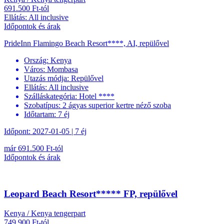
691.500 Ft-tól
Ellátás: All inclusive
Időpontok és árak
PrideInn Flamingo Beach Resort****, AI, repülővel
Ország:
Kenya
Város:
Mombasa
Utazás módja:
Repülővel
Ellátás:
All inclusive
Szálláskategória:
Hotel ****
Szobatípus:
2 ágyas superior kertre néző szoba
Időtartam:
7 éj
Időpont: 2027-01-05 | 7 éj
már 691.500 Ft-tól
Időpontok és árak
Leopard Beach Resort***** FP, repülővel
Kenya / Kenya tengerpart
749.900 Ft-tól