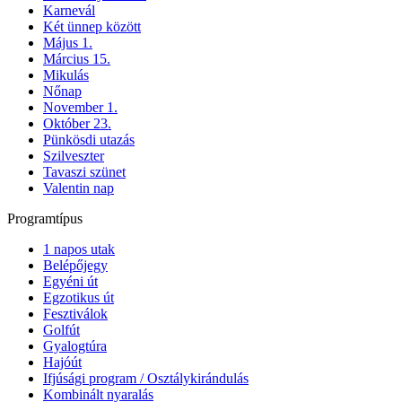
Karnevál
Két ünnep között
Május 1.
Március 15.
Mikulás
Nőnap
November 1.
Október 23.
Pünkösdi utazás
Szilveszter
Tavaszi szünet
Valentin nap
Programtípus
1 napos utak
Belépőjegy
Egyéni út
Egzotikus út
Fesztiválok
Golfút
Gyalogtúra
Hajóút
Ifjúsági program / Osztálykirándulás
Kombinált nyaralás