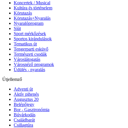
Koncertek / Musical
Kultúra és történelem
Körutazás
Körutazás+Nyaralás
Nyaralóprogram
Síút
Sport mérkőzések
Sportos kirándulások
Tematikus út
Tengerparti esküvő
Természeti csodák
Városlátogatás
Városnéző programok
Üdülés - nyaralás
Útjellemző
Adventi út
Aktív pihenés
Augusztus 20
Belépőjegy
Bor - Gasztronómia
Búvárkodás
Családbarát
Csillagtúra