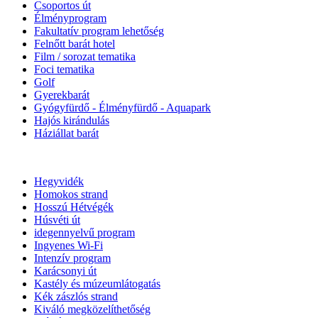
Csoportos út
Élményprogram
Fakultatív program lehetőség
Felnőtt barát hotel
Film / sorozat tematika
Foci tematika
Golf
Gyerekbarát
Gyógyfürdő - Élményfürdő - Aquapark
Hajós kirándulás
Háziállat barát
Hegyvidék
Homokos strand
Hosszú Hétvégék
Húsvéti út
idegennyelvű program
Ingyenes Wi-Fi
Intenzív program
Karácsonyi út
Kastély és múzeumlátogatás
Kék zászlós strand
Kiváló megközelíthetőség