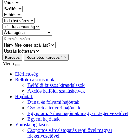
Keresés
Részletes keresés >>
Menü
Elérhetőség
Belföldi akciós utak
Belföldi buszos kirándulások
Akciós belföldi szálláshelyek
Hajóutak
Dunai és folyami hajóutak
Csoportos tengeri hajóutak
Egyiptom: Nílusi hajóutak magyar idegenvezetővel
Egyéni hajóutak
Városlátogatások
Csoportos városlátogatás repülővel magyar
idegenvezetővel