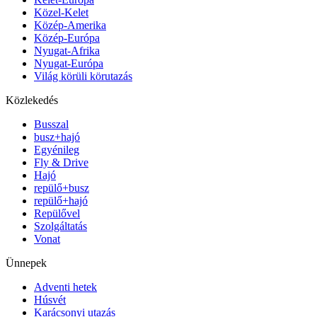
Közel-Kelet
Közép-Amerika
Közép-Európa
Nyugat-Afrika
Nyugat-Európa
Világ körüli körutazás
Közlekedés
Busszal
busz+hajó
Egyénileg
Fly & Drive
Hajó
repülő+busz
repülő+hajó
Repülővel
Szolgáltatás
Vonat
Ünnepek
Adventi hetek
Húsvét
Karácsonyi utazás