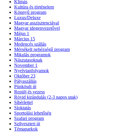
Klímás
Kultúra és történelem
Könnyű program
Luxus/Deluxe
Magyar asszisztenciával
Magyar idegenvezetővel
Május 1
Március 15
Medencés szállás
Mérsékelt nehézségű program
Mikulás programok
Nászutasoknak
November 1
Nyelvtanfolyamok
Október 23
Pályaszállás
Pünkösdi út
Repülj és vezess
Rövid kirándulás (2-3 napos utak)
Síbérlettel
Síoktatás
Sportolási lehetőség
Szafari program
Szilveszteri út
Témaparkok