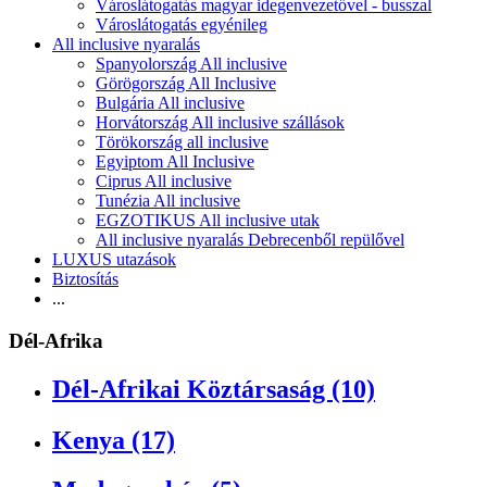
Városlátogatás magyar idegenvezetővel - busszal
Városlátogatás egyénileg
All inclusive nyaralás
Spanyolország All inclusive
Görögország All Inclusive
Bulgária All inclusive
Horvátország All inclusive szállások
Törökország all inclusive
Egyiptom All Inclusive
Ciprus All inclusive
Tunézia All inclusive
EGZOTIKUS All inclusive utak
All inclusive nyaralás Debrecenből repülővel
LUXUS utazások
Biztosítás
...
Dél-Afrika
Dél-Afrikai Köztársaság (10)
Kenya (17)