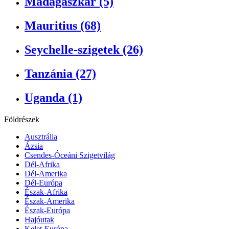
Madagaszkár (5)
Mauritius (68)
Seychelle-szigetek (26)
Tanzánia (27)
Uganda (1)
Földrészek
Ausztrália
Ázsia
Csendes-Óceáni Szigetvilág
Dél-Afrika
Dél-Amerika
Dél-Európa
Észak-Afrika
Észak-Amerika
Észak-Európa
Hajóutak
Kelet-Európa