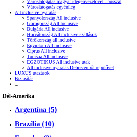
Városlátogatás magyar idegenvezetővel - busszal
Városlátogatás egyénileg
All inclusive nyaralás
Spanyolország All inclusive
Görögország All Inclusive
Bulgária All inclusive
Horvátország All inclusive szállások
Törökország all inclusive
Egyiptom All Inclusive
Ciprus All inclusive
Tunézia All inclusive
EGZOTIKUS All inclusive utak
All inclusive nyaralás Debrecenből repülővel
LUXUS utazások
Biztosítás
...
Dél-Amerika
Argentína (5)
Brazília (10)