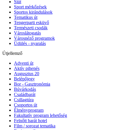
Síút
Sport mérkőzések
Sportos kirándulások
Tematikus út
Tengerparti esküvő
Természeti csodák
Városlátogatás
Városnéző programok
Üdülés - nyaralás
Útjellemző
Adventi út
Aktív pihenés
Augusztus 20
Belépőjegy
Bor - Gasztronómia
Búvárkodás
Családbarát
Csillagtúra
Csoportos út
Élményprogram
Fakultatív program lehetőség
Felnőtt barát hotel
Film / sorozat tematika