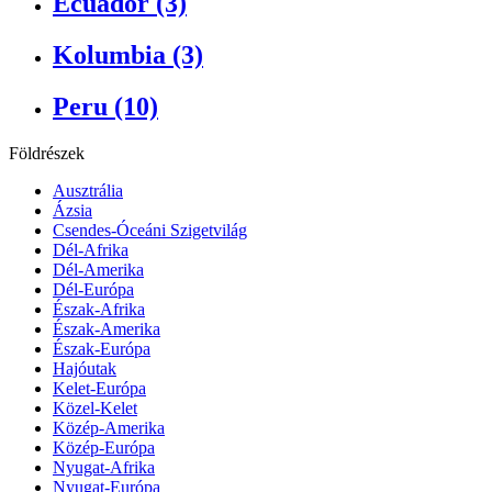
Ecuador (3)
Kolumbia (3)
Peru (10)
Földrészek
Ausztrália
Ázsia
Csendes-Óceáni Szigetvilág
Dél-Afrika
Dél-Amerika
Dél-Európa
Észak-Afrika
Észak-Amerika
Észak-Európa
Hajóutak
Kelet-Európa
Közel-Kelet
Közép-Amerika
Közép-Európa
Nyugat-Afrika
Nyugat-Európa