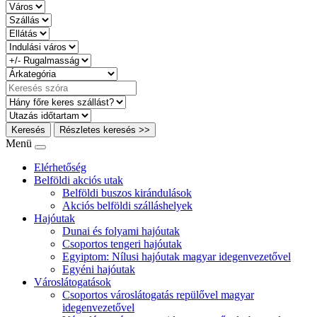
Keresés
Részletes keresés >>
Menü
Elérhetőség
Belföldi akciós utak
Belföldi buszos kirándulások
Akciós belföldi szálláshelyek
Hajóutak
Dunai és folyami hajóutak
Csoportos tengeri hajóutak
Egyiptom: Nílusi hajóutak magyar idegenvezetővel
Egyéni hajóutak
Városlátogatások
Csoportos városlátogatás repülővel magyar
idegenvezetővel