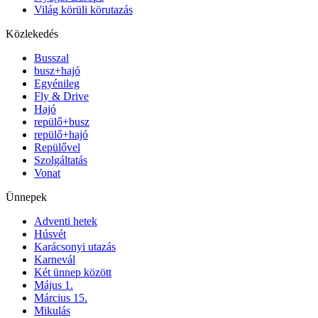
Világ körüli körutazás
Közlekedés
Busszal
busz+hajó
Egyénileg
Fly & Drive
Hajó
repülő+busz
repülő+hajó
Repülővel
Szolgáltatás
Vonat
Ünnepek
Adventi hetek
Húsvét
Karácsonyi utazás
Karnevál
Két ünnep között
Május 1.
Március 15.
Mikulás