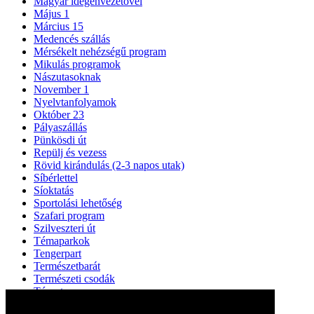
Magyar idegenvezetővel
Május 1
Március 15
Medencés szállás
Mérsékelt nehézségű program
Mikulás programok
Nászutasoknak
November 1
Nyelvtanfolyamok
Október 23
Pályaszállás
Pünkösdi út
Repülj és vezess
Rövid kirándulás (2-3 napos utak)
Síbérlettel
Síoktatás
Sportolási lehetőség
Szafari program
Szilveszteri út
Témaparkok
Tengerpart
Természetbarát
Természeti csodák
Tópart
UNESCO Világörökség