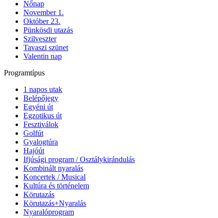
Nőnap
November 1.
Október 23.
Pünkösdi utazás
Szilveszter
Tavaszi szünet
Valentin nap
Programtípus
1 napos utak
Belépőjegy
Egyéni út
Egzotikus út
Fesztiválok
Golfút
Gyalogtúra
Hajóút
Ifjúsági program / Osztálykirándulás
Kombinált nyaralás
Koncertek / Musical
Kultúra és történelem
Körutazás
Körutazás+Nyaralás
Nyaralóprogram