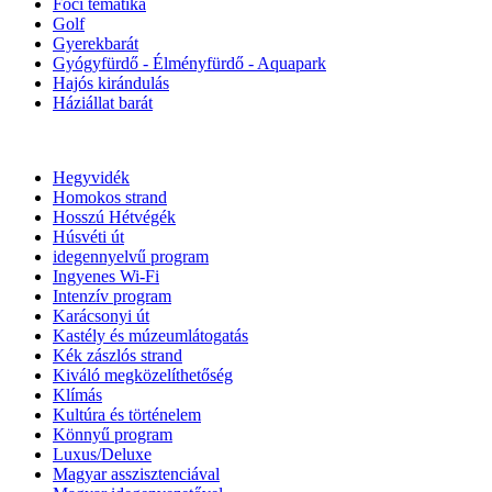
Foci tematika
Golf
Gyerekbarát
Gyógyfürdő - Élményfürdő - Aquapark
Hajós kirándulás
Háziállat barát
Hegyvidék
Homokos strand
Hosszú Hétvégék
Húsvéti út
idegennyelvű program
Ingyenes Wi-Fi
Intenzív program
Karácsonyi út
Kastély és múzeumlátogatás
Kék zászlós strand
Kiváló megközelíthetőség
Klímás
Kultúra és történelem
Könnyű program
Luxus/Deluxe
Magyar asszisztenciával